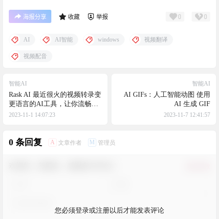
0
0
海报分享
收藏
举报
AI
AI智能
windows
视频翻译
视频配音
智能AI
智能AI
Rask AI 最近很火的视频转录变
AI GIFs：人工智能动图 使用
更语言的AI工具，让你流畅说
AI 生成 GIF
各国语言！
2023-11-1 14:07:23
2023-11-7 12:41:57
0 条回复
A
M
文章作者
管理员
欢迎您，新朋友，感谢参与互动！
确认修改
您必须登录或注册以后才能发表评论