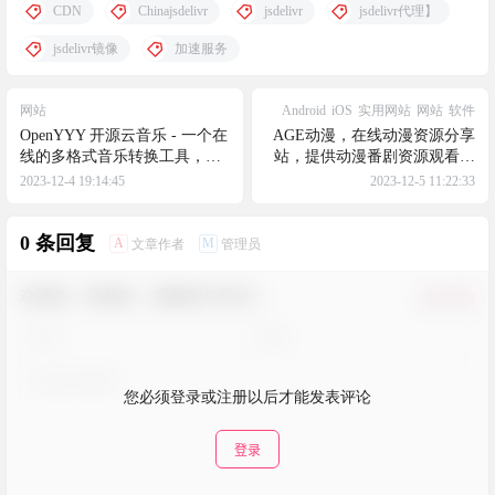
CDN
Chinajsdelivr
jsdelivr
jsdelivr代理】
jsdelivr镜像
加速服务
网站
Android
iOS
实用网站
网站
软件
OpenYYY 开源云音乐 - 一个在
AGE动漫，在线动漫资源分享
线的多格式音乐转换工具，云
站，提供动漫番剧资源观看下
音乐格式免上传浏览器本地批
载，支持安卓和苹果端APP
2023-12-4 19:14:45
2023-12-5 11:22:33
量在线转换 -
QMC/KGM/NCM/XM统统转成
MP3！
0 条回复
A
M
文章作者
管理员
欢迎您，新朋友，感谢参与互动！
确认修改
您必须登录或注册以后才能发表评论
登录