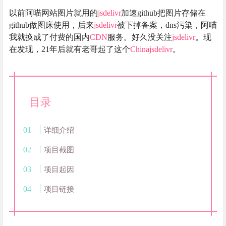
以前阿喵网站图片就用的
jsdelivr
加速github把图片存储在
github做图床使用，后来
jsdelivr
被下掉备案，dns污染，阿喵
我就换成了付费的国内
CDN
服务。好久没关注
jsdelivr
。现
在发现，21年后就有老哥起了这个
Chinajsdelivr
。
目录
详细介绍
项目截图
项目起因
项目链接