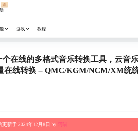
谢
助
源
游戏
教程
 – 一个在线的多格式音乐转换工具，云音
线转换 – QMC/KGM/NCM/XM统
更新于 2024年12月8日 by
阿喵