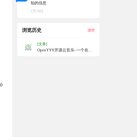
知的信息
2月14日
浏览历史
清空
[文章]
OpenYYY开源云音乐–一个在线
的多格式音乐转换工具，云音乐
格式免上传浏览器本地批量在线
转换–QMC/KGM/NCM/XM统统
转成MP3！
0
，