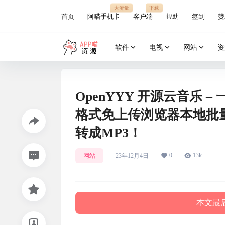
大流量
下载
首页
阿喵手机卡
客户端
帮助
签到
赞
软件
电视
网站
资
OpenYYY 开源云音乐
格式免上传浏览器本地批量在
转成MP3！
0
13k
网站
23年12月4日
本文最后