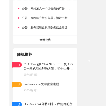
公告：
网站加入一个点击类的广告，大家点击下载按钮需要注意
公告：
今晚将升级服务器，预计中断时常为1分钟
？
公告：
服务器硬盘损坏数据已全部迁移备份，网站恢复完成！
全部公告
随机推荐
关
1
CoAI.Dev (原 Chat Nio)：下一代 AIG
C 一站式商业解决方案，初中生开发
被收购从 0 至百万的第一桶金
25年8月6日
2
nodes-escape文字密室逃脱
23年4月9日
3
DeepSeek V4 即将到来？我们目前所