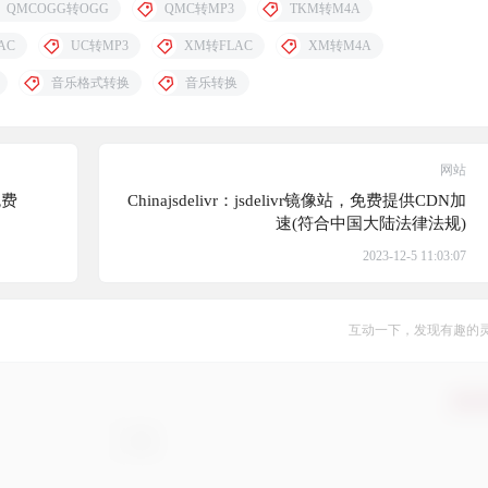
QMCOGG转OGG
QMC转MP3
TKM转M4A
AC
UC转MP3
XM转FLAC
XM转M4A
音乐格式转换
音乐转换
网站
免费
Chinajsdelivr：jsdelivr镜像站，免费提供CDN加
速(符合中国大陆法律法规)
2023-12-5 11:03:07
互动一下，发现有趣的
确认