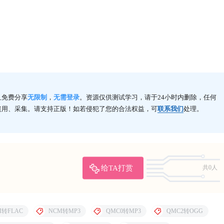
且免费分享
无限制
，
无需登录
。资源仅供测试学习，请于24小时内删除，任何
盗用、采集。请支持正版！如若侵犯了您的合法权益，可
联系我们
处理。
给TA打赏
共0人
M转FLAC
NCM转MP3
QMC0转MP3
QMC2转OGG