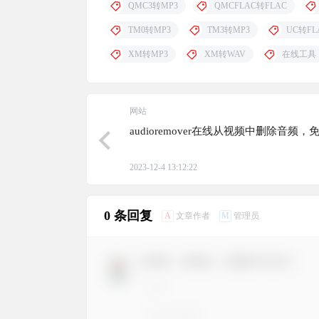
QMC3转MP3
QMCFLAC转FLAC
TM0转MP3
TM3转MP3
UC转FL
XM转MP3
XM转WAV
在线工具
网站
audioremover在线从视频中删除音频，
2023-12-4 13:12:22
0 条回复
A
M
文章作者
管理员
欢迎您，新朋友，感谢参与互动！