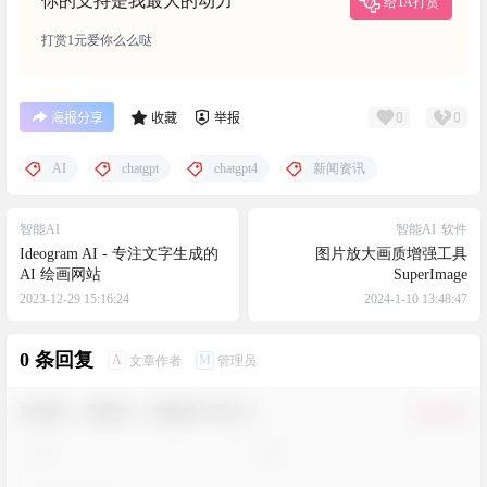
你的支持是我最大的动力
给TA打赏
打赏1元爱你么么哒
0
0
海报分享
收藏
举报
AI
chatgpt
chatgpt4
新闻资讯
智能AI
智能AI
软件
Ideogram AI - 专注文字生成的
图片放大画质增强工具
AI 绘画网站
SuperImage
2023-12-29 15:16:24
2024-1-10 13:48:47
0 条回复
A
M
文章作者
管理员
欢迎您，新朋友，感谢参与互动！
确认修改