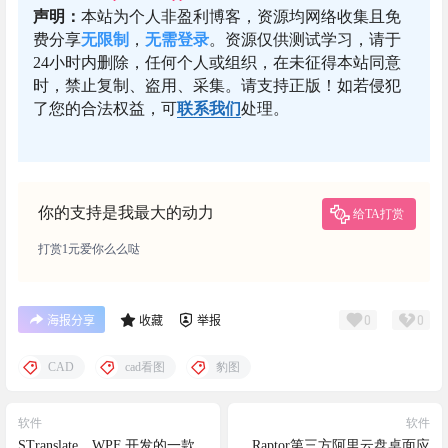
声明：
本站为个人非盈利博客，资源均网络收集且免
费分享
无限制
，
无需登录
。资源仅供测试学习，请于
24小时内删除，任何个人或组织，在未征得本站同意
时，禁止复制、盗用、采集。请支持正版！如若侵犯
了您的合法权益，可
联系我们
处理。
你的支持是我最大的动力
给TA打赏
打赏1元爱你么么哒
0
0
海报分享
收藏
举报
CAD
cad看图
豹图
软件
软件
STranslate，WPF 开发的一款
Raptor第三方阿里云盘桌面应