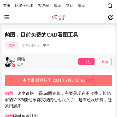
首页
阿喵手机卡
客户端
帮助
签到
赞助
豹图，目前免费的CAD看图工具
0
软件
24年2月24日
阿喵
关注
私信
起来！
本文最后更新于 2024年2月24日 by
阿喵
豹图
，速度很快，看cad图完整，主要是现在不收费，其他
家的VIP功能他家都实现的七七八八了。趁着还没收费，赶
紧用起来
豹图
限时免费计划