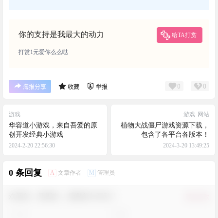
你的支持是我最大的动力
给TA打赏
打赏1元爱你么么哒
0
0
海报分享
收藏
举报
游戏
游戏
网站
华容道小游戏，来自吾爱的原
植物大战僵尸游戏资源下载，
创开发经典小游戏
包含了各平台各版本！
2024-2-20 22:56:30
2024-3-20 13:49:25
0 条回复
A
M
文章作者
管理员
欢迎您，新朋友，感谢参与互动！
确认修改