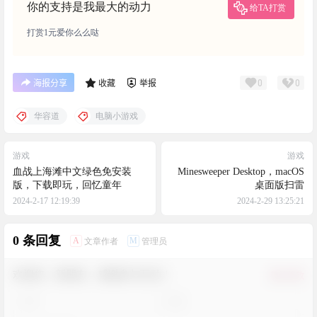
你的支持是我最大的动力
给TA打赏
打赏1元爱你么么哒
0
0
海报分享
收藏
举报
华容道
电脑小游戏
游戏
游戏
血战上海滩中文绿色免安装
Minesweeper Desktop，macOS
版，下载即玩，回忆童年
桌面版扫雷
2024-2-17 12:19:39
2024-2-29 13:25:21
0 条回复
A
M
文章作者
管理员
欢迎您，新朋友，感谢参与互动！
确认修改