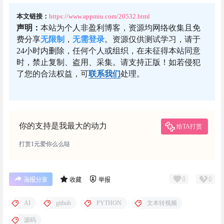
本文链接：
https://www.appmiu.com/20532.html
声明：
本站为个人非盈利博客，资源均网络收集且免
费分享
无限制
，
无需登录
。资源仅供测试学习，请于
24小时内删除，任何个人或组织，在未征得本站同意
时，禁止复制、盗用、采集。请支持正版！如若侵犯
了您的合法权益，可
联系我们
处理。
你的支持是我最大的动力
给TA打赏
打赏1元爱你么么哒
0
0
海报分享
收藏
举报
AI
github
PYTHON
文本转视频
源码