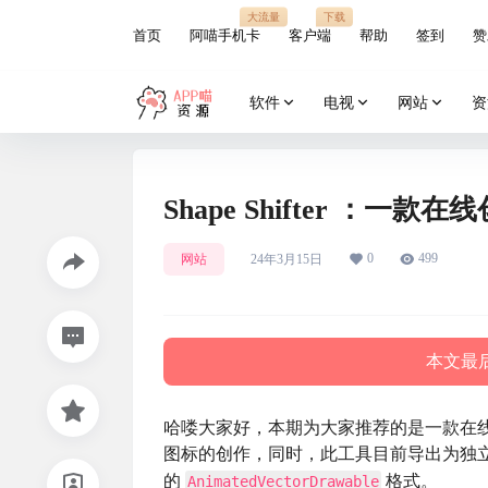
大流量
下载
首页
阿喵手机卡
客户端
帮助
签到
赞
软件
电视
网站
资
Shape Shifter ：
0
499
网站
24年3月15日
本文最后
哈喽大家好，本期为大家推荐的是一款在
图标的创作，同时，此工具目前导出为独立的 S
的
格式。
AnimatedVectorDrawable