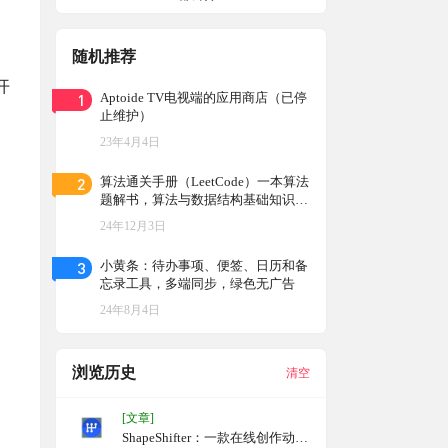
随机推荐
开
1
Aptoide TV电视端的应用商店（已停
止维护）
23年4月4日
2
算法通关手册（LeetCode）一本算法
题解书，算法与数据结构基础知识的
讲解书，一本面向有Python编程基
24年12月3日
础，但缺乏算法知识、刷题经验的教
科书和工具书。
3
小黄条：待办事项、便签、日历和备
忘录工具，多端同步，绿色无广告
24年8月4日
浏览历史
清空
[文章]
ShapeShifter：一款在线创作动画