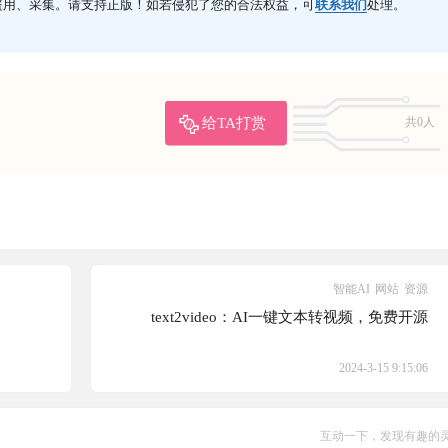
盗用、采集。请支持正版！如若侵犯了您的合法权益，可
联系我们
处理。
给TA打赏
共0人
智能AI
网站
资源
text2video：AI一键文本转视频，免费开源
2024-3-15 9:15:06
互动一下，发现有趣的