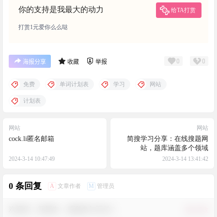
你的支持是我最大的动力
给TA打赏
打赏1元爱你么么哒
0
0
海报分享
收藏
举报
免费
单词计划表
学习
网站
计划表
网站
网站
cock.li匿名邮箱
简搜学习分享：在线搜题网
站，题库涵盖多个领域
2024-3-14 10:47:49
2024-3-14 13:41:42
0 条回复
A
M
文章作者
管理员
欢迎您，新朋友，感谢参与互动！
确认修改