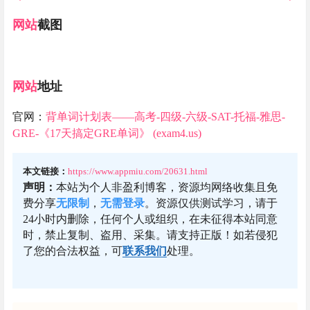
网站
截图
网站
地址
官网：
背单词计划表——高考-四级-六级-SAT-托福-雅思-
GRE-《17天搞定GRE单词》 (exam4.us)
本文链接：
https://www.appmiu.com/20631.html
声明：
本站为个人非盈利博客，资源均网络收集且免
费分享
无限制
，
无需登录
。资源仅供测试学习，请于
24小时内删除，任何个人或组织，在未征得本站同意
时，禁止复制、盗用、采集。请支持正版！如若侵犯
了您的合法权益，可
联系我们
处理。