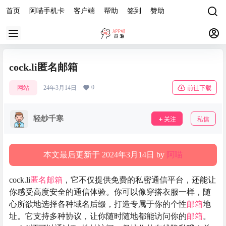
首页
阿喵手机卡
客户端
帮助
签到
赞助
cock.li匿名邮箱
0
网站
24年3月14日
前往下载
轻纱千寒
关注
私信
本文最后更新于 2024年3月14日 by
阿喵
cock.li
匿名邮箱
，它不仅提供免费的私密通信平台，还能让
你感受高度安全的通信体验。你可以像穿搭衣服一样，随
心所欲地选择各种域名后缀，打造专属于你的个性
邮箱
地
址。它支持多种协议，让你随时随地都能访问你的
邮箱
。