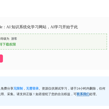
whale：AI 知识系统化学习网站，AI学习开始于此
的等级为
游客
得下载权限
址
且免费分享
无限制
，
无需登录
。资源仅供测试学习，请于24小时内删除，任何
盗用、采集。请支持正版！如若侵犯了您的合法权益，可
联系我们
处理。