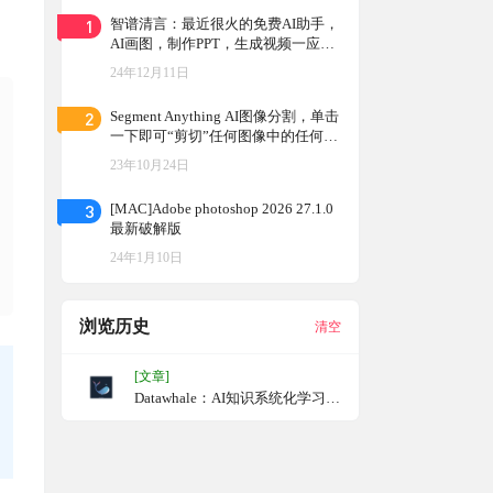
1
智谱清言：最近很火的免费AI助手，
AI画图，制作PPT，生成视频一应俱
全
24年12月11日
2
Segment Anything AI图像分割，单击
一下即可“剪切”任何图像中的任何对
象
23年10月24日
3
[MAC]Adobe photoshop 2026 27.1.0
最新破解版
24年1月10日
浏览历史
清空
[文章]
Datawhale：AI知识系统化学习网
站，AI学习开始于此