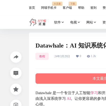
大流量
下载
首页
阿喵手机卡
客户端
帮助
签到
赞
软件
电视
网站
资
Datawhale：AI 知
0
1.2k
教程
24年3月29日
本文最后
Datawhale 是一个专注于人工智能
学习
和开
由浅入深系统学习
AI
。让你更容易的参与
心得。