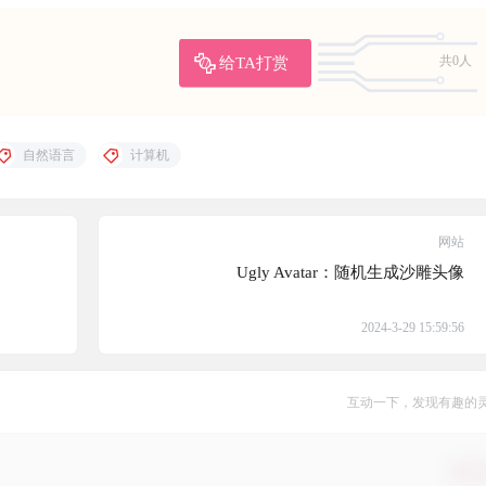
给TA打赏
共0人
自然语言
计算机
网站
Ugly Avatar：随机生成沙雕头像
2024-3-29 15:59:56
互动一下，发现有趣的
确认