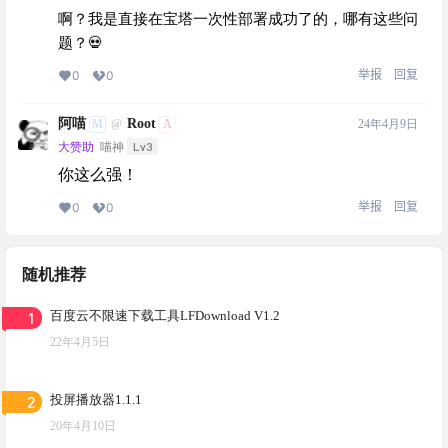
啊？我是直接在宝塔一次性部署成功了的，哪有这些问
题？💀
举报
回复
0
0
阿喵
Root
M
A
24年4月9日
@
Lv3
大赞助
喵神
你这么强！
举报
回复
0
0
随机推荐
1
百度云不限速下载工具LFDownload V1.2
22年4月5日
2
投屏播放器1.1.1
20年4月10日