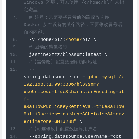
windows 环境，可以使用 /c/home/bl/ 来指
定磁盘 
# 注意：只需要将冒号前的路径改为你 
Docker 所在设备的某个路径，不要修改冒号后
面的内容。 
-
v 
/
home
/
bl
/:
/home/
bl
/
 \
# 启动的镜像名称
  jasminexzzz
/
blossom
:
latest \
#【需修改】配置数据库访问地址
--
spring
.
datasource
.
url
=
"jdbc:mysql://
192.168.31.99:3306/blossom?
useUnicode=true&characterEncoding=ut
f-
8&allowPublicKeyRetrieval=true&allow
MultiQueries=true&useSSL=false&&serv
erTimezone=GMT%2B8"
 \
#【可选修改】配置数据库用户名
--
spring
.
datasource
.
username
=
root 