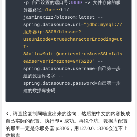
-
p 
自己设置的端口号:
9999
-
v 
文件存储的服
务器路径:
/home/
bl
/
jasminexzzz
/
blossom
:
latest 
--
spring
.
datasource
.
url
=
"jdbc:mysql://
服务器ip:3306/blossom?
useUnicode=true&characterEncoding=ut
f-
8&allowMultiQueries=true&useSSL=fals
e&&serverTimezone=GMT%2B8"
--
spring
.
datasource
.
username
=自己第一步
建的数据库名字
--
spring
.
datasource
.
password
=自己第一步
建的数据库密码
3，请直接复制阿喵发出来的这句，然后把中文的内容换成
自己实际的配置。执行即可成功。再说个坑。数据库配置
的那里一定是你服务器ip:3306，用127.0.0.1:3306会连不上
数据库。