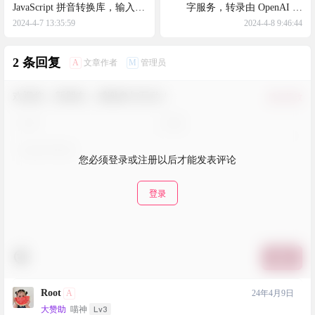
JavaScript 拼音转换库，输入汉
字服务，转录由 OpenAI 的
字输出拼音
Whisper 支持
2024-4-7 13:35:59
2024-4-8 9:46:44
2 条回复
A
M
文章作者
管理员
欢迎您，新朋友，感谢参与互动！
确认修改
您必须登录或注册以后才能发表评论
登录
提交
Root
A
24年4月9日
Lv3
大赞助
喵神