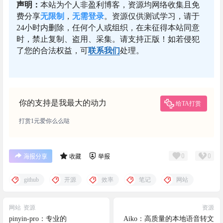
声明：
本站为个人非盈利博客，资源均网络收集且免
费分享
无限制
，
无需登录
。资源仅供测试学习，请于
24小时内删除，任何个人或组织，在未征得本站同意
时，禁止复制、盗用、采集。请支持正版！如若侵犯
了您的合法权益，可
联系我们
处理。
你的支持是我最大的动力
给TA打赏
打赏1元爱你么么哒
0
0
海报分享
收藏
举报
github
开源
效率
笔记
网站
网站
资源
资源
pinyin-pro：专业的
Aiko：高质量的本地语音转文