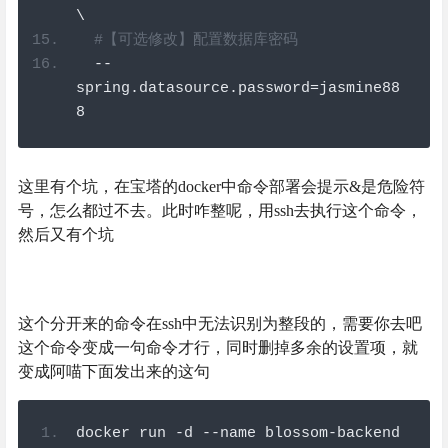
\
#【可选修改】配置数据库密码
--
spring
.
datasource
.
password
=
jasmine88
8
这里有个坑，在宝塔的docker中命令部署会提示&是危险符
号，怎么都过不去。此时咋整呢，用ssh去执行这个命令，
然后又有个坑
这个分开来的命令在ssh中无法识别为整段的，需要你去吧
这个命令变成一句命令才行，同时删掉多余的设置项，就
变成阿喵下面发出来的这句
docker run 
-
d 
--
name blossom
-
backend 