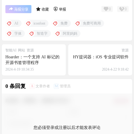
0
0
海报分享
收藏
举报
AI
iconfont
免费
免费可商用
字体
智造字
阿里妈妈
智能AI
网站
资源
资源
Hoarder：一个支持 AI 标记的
HY提词器：iOS 专业提词软件
开源书签管理程序
2024-4-19 10:34:35
2024-4-22 9:18:42
0 条回复
A
M
文章作者
管理员
欢迎您，新朋友，感谢参与互动！
确认修改
您必须登录或注册以后才能发表评论