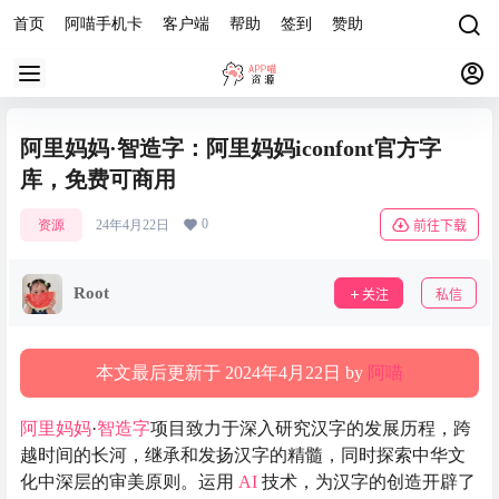
首页
阿喵手机卡
客户端
帮助
签到
赞助
阿里妈妈·智造字：阿里妈妈iconfont官方字
库，免费可商用
0
资源
24年4月22日
前往下载
Root
关注
私信
本文最后更新于 2024年4月22日 by
阿喵
阿里妈妈
·
智造字
项目致力于深入研究汉字的发展历程，跨
越时间的长河，继承和发扬汉字的精髓，同时探索中华文
化中深层的审美原则。运用
AI
技术，为汉字的创造开辟了