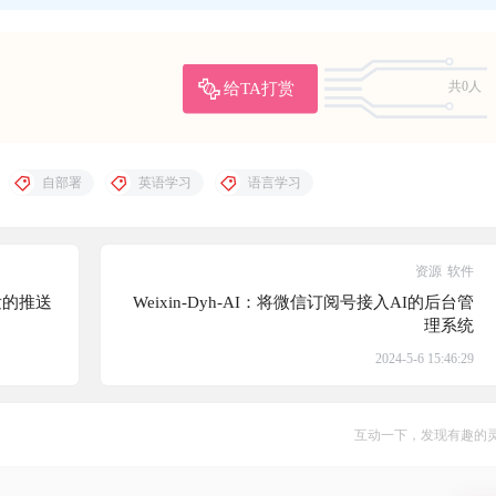
给TA打赏
共0人
自部署
英语学习
语言学习
资源
软件
开发的推送
Weixin-Dyh-AI：将微信订阅号接入AI的后台管
理系统
2024-5-6 15:46:29
互动一下，发现有趣的