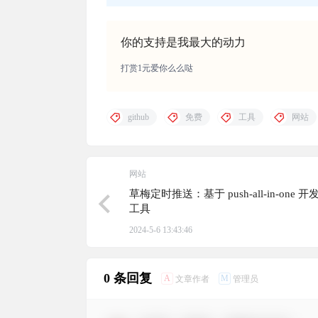
你的支持是我最大的动力
打赏1元爱你么么哒
github
免费
工具
网站
网站
草梅定时推送：基于 push-all-in-one 
工具
2024-5-6 13:43:46
0 条回复
A
M
文章作者
管理员