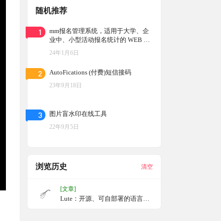
随机推荐
1
mm报名管理系统，适用于大学、企
业中、小型活动报名统计的 WEB 项
目
24年1月6日
2
AutoFications (付费)短信接码
23年9月18日
3
图片盲水印在线工具
22年9月5日
浏览历史
清空
[文章]
Lute：开源、可自部署的语言学
习工具，python程序