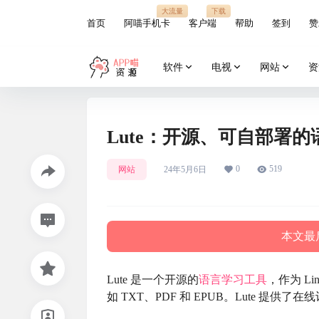
大流量
下载
首页
阿喵手机卡
客户端
帮助
签到
赞
软件
电视
网站
资
Lute：开源、可自部署的
0
519
网站
24年5月6日
本文最后
Lute 是一个开源的
语言学习
工具
，作为 L
如 TXT、PDF 和 EPUB。Lute 提