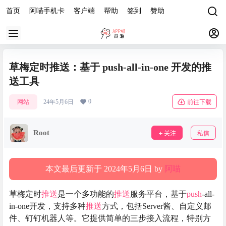
首页
阿喵手机卡
客户端
帮助
签到
赞助
草梅定时推送：基于 push-all-in-one 开发的推
送工具
0
网站
24年5月6日
前往下载
Root
关注
私信
本文最后更新于 2024年5月6日 by
阿喵
草梅定时
推送
是一个多功能的
推送
服务平台，基于
push
-all-
in-one开发，支持多种
推送
方式，包括Server酱、自定义邮
件、钉钉机器人等。它提供简单的三步接入流程，特别方