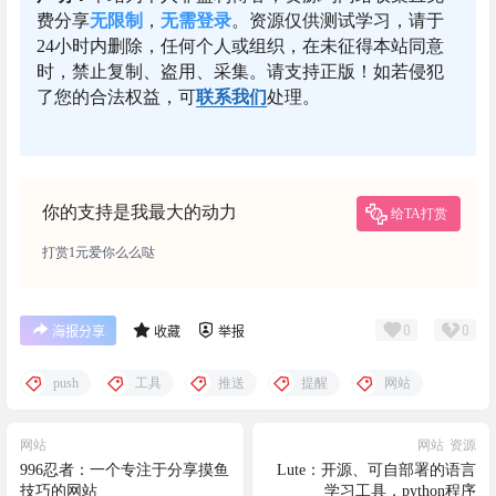
费分享
无限制
，
无需登录
。资源仅供测试学习，请于
24小时内删除，任何个人或组织，在未征得本站同意
时，禁止复制、盗用、采集。请支持正版！如若侵犯
了您的合法权益，可
联系我们
处理。
你的支持是我最大的动力
给TA打赏
打赏1元爱你么么哒
0
0
海报分享
收藏
举报
push
工具
推送
提醒
网站
网站
网站
资源
996忍者：一个专注于分享摸鱼
Lute：开源、可自部署的语言
技巧的网站
学习工具，python程序