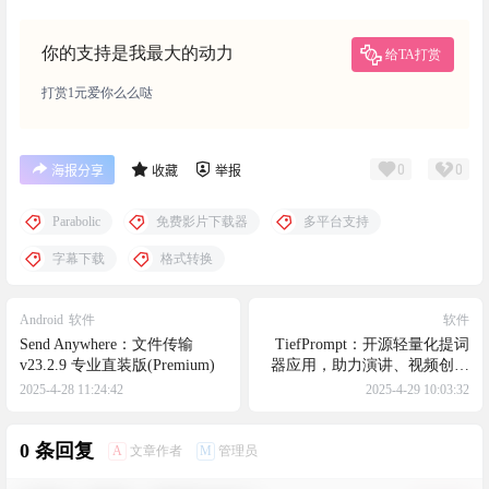
你的支持是我最大的动力
给TA打赏
打赏1元爱你么么哒
0
0
海报分享
收藏
举报
Parabolic
免费影片下载器
多平台支持
字幕下载
格式转换
Android
软件
软件
Send Anywhere：文件传输
TiefPrompt：开源轻量化提词
v23.2.9 专业直装版(Premium)
器应用，助力演讲、视频创作
与公开演说
2025-4-28 11:24:42
2025-4-29 10:03:32
0 条回复
A
M
文章作者
管理员