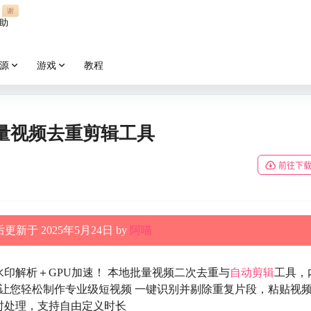
谢
助
源
游戏
教程
批量视频去重剪辑工具
前往下
更新于 2025年5月24日 by
阿喵
水印解析＋GPU加速！ 本地批量视频二次去重与
自动剪辑
工具，
材，让您轻松制作专业级短视频 一键识别并剔除重复片段，粘贴视
时处理，支持自由定义时长