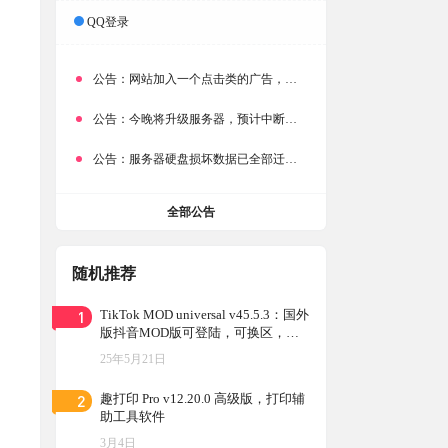
QQ登录
公告：
网站加入一个点击类的广告，大家点击下载按钮需要注意
公告：
今晚将升级服务器，预计中断时常为1分钟
公告：
服务器硬盘损坏数据已全部迁移备份，网站恢复完成！
全部公告
随机推荐
1
TikTok MOD universal v45.5.3：国外
版抖音MOD版可登陆，可换区，无
须拔卡，最新版持续更新
25年5月21日
2
趣打印 Pro v12.20.0 高级版，打印辅
助工具软件
3月4日