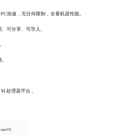
启GPU加速，无任何限制，全看机器性能。
复用、可分享、可导入。
材。
频。
el & M 处理器平台 。
t-macOS