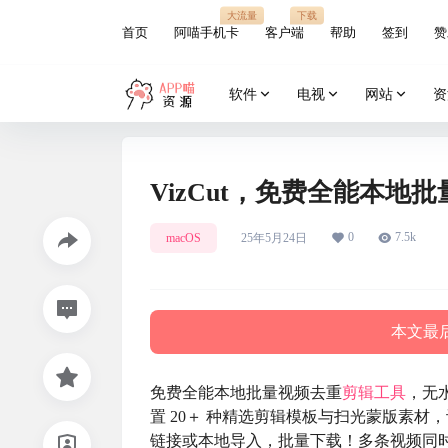
大流量
下载
首页
阿喵手机卡
客户端
帮助
签到
赞
软件
电视
网站
资
VizCut，免费全能本地
0
7.5k
macOS
25年5月24日
本文最后
免费全能本地批量视频去重
剪辑工具
，无
置 20＋ 种精选剪辑模板与扫光蒙版素
链接或本地导入，批量下载！多条视频同