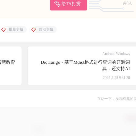
给TA打赏
共0人
批量剪辑
自动剪辑
Android
Windows
学智慧教育
DictTango - 基于Mdict格式进行查词的开源词
典，还支持AI
2025-5-28 9:31:20
互动一下，发现有趣的
确认