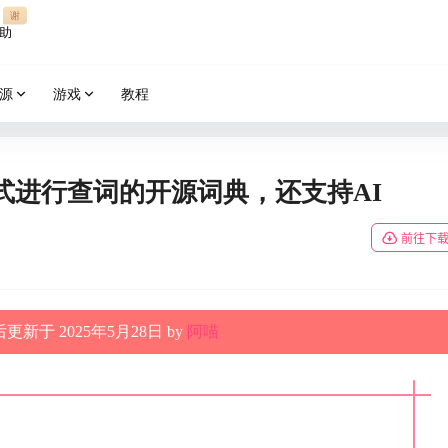
谢
助
源
游戏
教程
dict格式进行查词的开源词典，还支持AI
前往下
更新于 2025年5月28日 by
阿喵