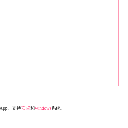
App。支持
安卓
和
windows
系统。