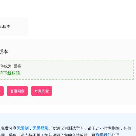
ows版本
d版本
的等级为
游客
得下载权限
接
百度网盘
夸克网盘
且免费分享
无限制
，
无需登录
。资源仅供测试学习，请于24小时内删除，任何
盗用、采集。请支持正版！如若侵犯了您的合法权益，可
联系我们
处理。