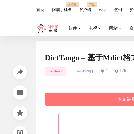
大流量
下载
首页
阿喵手机卡
客户端
帮助
签到
赞
软件
电视
网站
资
DictTango – 基于M
0
1.8k
Android
25年5月28日
本文最后