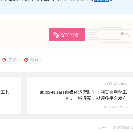
给TA打赏
共0人
安卓
词典
macOS
Windows
辑工具
autox-release自媒体运营助手：网页自动化工
具，一键搬家，视频多平台发布
2025-6-1 9:23:25
互动一下，发现有趣的