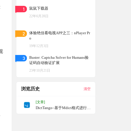
能
1
鼠鼠下载器
22年6月28日
2
体验绝佳看电视APP之三：nPlayer Pr
o
19年12月3日
现
3
Buster: Captcha Solver for Humans验
证码自动验证扩展
23年10月21日
浏览历史
清空
[文章]
DictTango–基于Mdict格式进行查
词的开源词典，还支持AI
以
。