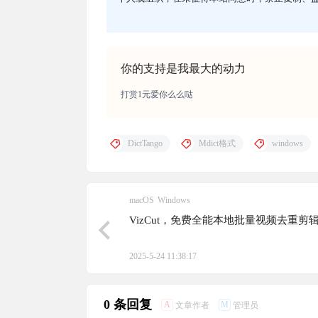
你的支持是我最大的动力
打赏1元爱你么么哒
DictTango
Mdict格式
windows
macOS
Windows
VizCut，免费全能本地批量视频去重剪
2025-5-24 11:38:17
0 条回复
A
M
文章作者
管理员