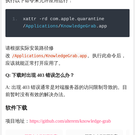
执行以下命令来允许应用运行：
xattr 
-
rd com
.
apple
.
quarantine 
/
Applications
/
KnowledgeGrab
.
app
请根据实际安装路径修
改
。执行此命令后，
/Applications/KnowledgeGrab.app
应该就能正常打开应用了。
Q: 下载时出现 403 错误怎么办？
A: 出现 403 错误通常是对端服务器的访问限制导致的。目
前暂时没有有效的解决办法。
软件下载
项目地址：
https://github.com/alterem/knowledge-grab