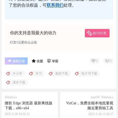
了您的合法权益，可
联系我们
处理。
你的支持是我最大的动力
给TA打赏
打赏1元爱你么么哒
0
0
海报分享
收藏
举报
中小学
学习
教材下载
电子书下载
课本下载
Windows
macOS
Windows
微软 Edge 浏览器 最新离线版
VizCut，免费全能本地批量视
下载，x86+x64
频去重剪辑工具
2025-5-20 18:32:12
2025-5-24 11:38:17