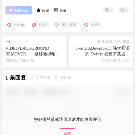
0
0
海报分享
收藏
举报
torrent
磁力
磁力搜搜
种子
网站
程序源码
网站
资源
VIDEO BACKGROUND
TwitterXDownload：强大开源
REMOVER：一键移除视频背
的 Twitter 视频下载器和
景，让创作更自由
Twitter 营销工具，支持SEO可
2025-6-10 18:44:50
2025-6-13 15:41:32
以自行部署
1 条回复
A
M
文章作者
管理员
欢迎您，新朋友，感谢参与互动！
确认修改
您必须登录或注册以后才能发表评论
登录