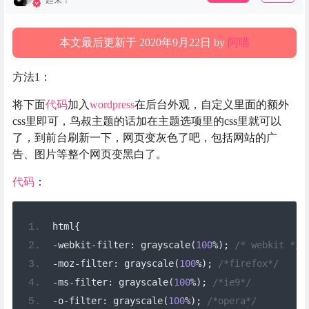
起来！
本文最后更新于 2020年9月22日 by
阿喵
方法1：
将下面
代码
加入
wordpress
在后台外观，自定义里面的额外
css里即可，鸟叔主题的话加在主题选项里的css里就可以
了，到前台刷新一下，网页变灰色了吧，包括网站的广
告、图片等整个网页变黑白了。
代码
：
html
{
-
webkit
-
filter
:
 grayscale
(
100
%);
/* webkit */
-
moz
-
filter
:
 grayscale
(
100
%);
/*firefox*/
-
ms
-
filter
:
 grayscale
(
100
%);
/*ie9*/
-
o
-
filter
:
 grayscale
(
100
%);
/*opera*/