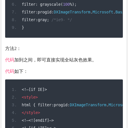
filter
:
 grayscale
(
100
%);
filter
:
progid
:
DXImageTransform
.
Microsoft
.
Basic
filter
:
gray
;
/*ie9- */
}
方法2：
代码
加到之间，即可直接实现全站灰色效果。
代码
如下：
<!–[if IE]>
<style>
html 
{
 filter
:
progid
:
DXImageTransform
.
Microsof
</style>
<!–<![endif]–>