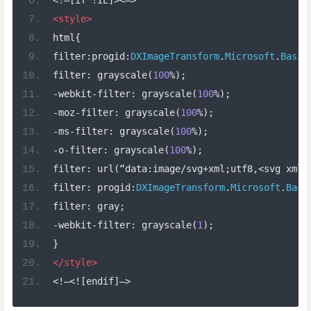
<!–[if !IE]><–>
<style>
html
{
filter
:
progid
:
DXImageTransform
.
Microsoft
.
Basic
filter
:
 grayscale
(
100
%);
-
webkit
-
filter
:
 grayscale
(
100
%);
-
moz
-
filter
:
 grayscale
(
100
%);
-
ms
-
filter
:
 grayscale
(
100
%);
-
o
-
filter
:
 grayscale
(
100
%);
filter
:
 url
(“
data
:
image
/
svg
+
xml
;
utf8
,<
svg xmln
filter
:
 progid
:
DXImageTransform
.
Microsoft
.
Basi
filter
:
 gray
;
-
webkit
-
filter
:
 grayscale
(
1
);
}
</style>
<!–<![endif]–>