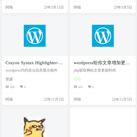
域名/wp-content/themes/b2 4.找到archi
我站点也挂了。尴尬
阿喵
23年3月13日
阿喵
23年3月5日
ve-circle.php文件进行编辑 5.找到第
六行左右//div id="primary-home" …
Crayon Syntax Highlighter-
wordpress给你文章增加更新
wordpress代码语法高亮显示
时间显示
wordpress代码语法高亮显示插件
php获取网站文章更新时间
插件
资源
教程
280
0
469
0
阿喵
22年11月5日
阿喵
22年11月5日