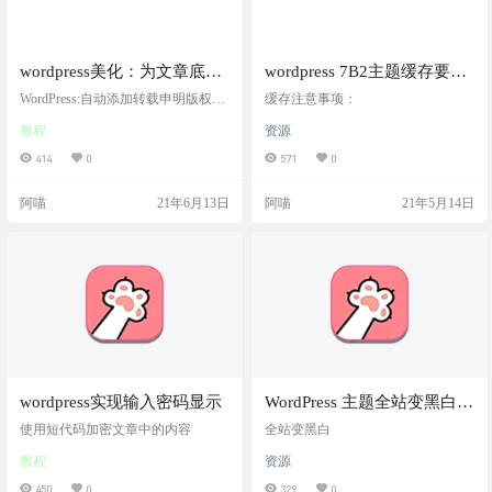
wordpress美化：为文章底部
wordpress 7B2主题缓存要过
加入：公告申明
滤的页面
WordPress:自动添加转载申明版权信
缓存注意事项：
息
教程
资源
414
0
571
0
阿喵
21年6月13日
阿喵
21年5月14日
wordpress实现输入密码显示
WordPress 主题全站变黑白代
码
使用短代码加密文章中的内容
全站变黑白
教程
资源
450
0
329
0