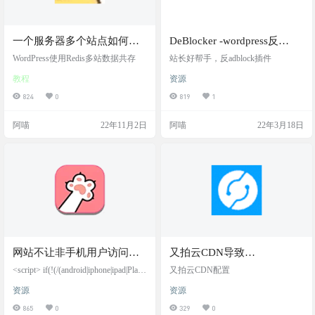
一个服务器多个站点如何都
DeBlocker -wordpress反
启用redis？
adblocker插件
WordPress使用Redis多站数据共存
站长好帮手，反adblock插件
教程
资源
824
0
819
1
阿喵
22年11月2日
阿喵
22年3月18日
网站不让非手机用户访问，
又拍云CDN导致
代码
WORDPRESS显示出错
<script> if(!(/(android|iphone|ipad|Play
又拍云CDN配置
Book|BB10)/i).test(window.navigator.us
资源
资源
erAgent)){ window.location.href = 'http
s://www.appmiu.com'; } </script> 以上
865
0
329
0