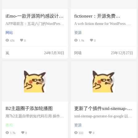
iEmo-一款开源简约感设计
fictioneer：开源免费
WordPress主题
WordPress的网络小说主题
APP喵前言：五花八门的WordPress
A web fiction theme for WordPress. Wo
主题让你眼花缭乱吗？想要寻找一
rdPress的网络小说主题。用于发布
网站
资源
个简约的WordPress免费主题吗？今
和阅读网络小说的 WordPress 主题和
天阿喵给大家推荐一个开源免费的
独立解决方案，Fictioneer 是开源且
476
0
1.9k
0
博客主题让大家参考看看。 主题介
完全免费的 支持子主题自定义修
绍 简约感设计WordPress主题 截图
改，主题还自带基本主题部件。像
嵐
24年5月30日
阿喵
23年12月27日
主题地址 Github地址：https://github.c
调节明暗，对比度，色彩等。真的
om/kannafay/iEmo 在线查看：https://i
比很多付费主题都好。 主题截图 主
emo.onll.cn/
题特色 故事、章节、收藏和推荐 •
可定制的网络阅读器 • 简码 • 文字
转…
B2主题圈子添加轮播图
更新了个插件xml-sitemap-
generator-for-google 把服务
用7b2主题自带的短代码引用 操作步
xml-sitemap-generator-for-google 以上
骤 1.首先打开后台->主题设置->模块
器干崩了
就是罪魁祸首。最近频繁更新。 今
教程
资源
设置->首页 2.添加新模块为幻灯片
天更新完突然服务器CPU100%,内存
（自己设置一下标题啥的，插入幻
100% 最后确定是这个插件的问题，
1.7k
0
333
0
灯片） 3.找到文件夹/www/wwwroot/
删了好了。 刚还嘲笑B站挂了，结果