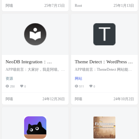
ion是一款wordpress必备的基础插
站，提升用户体验，非常适合WordP
阿喵
25年7月15日
Root
25年1月13日
件，包括基础优化与功能增强等功
ress用户和开发者。 插件简介 在静
能。多年开发经验总结制作成插件
下来网站的WordPress开源主题插件
免费分享下载，实用性强、适用性
页面，用户可以找到多款免费的开
高，安装这一款插件就可以省去N多
源插件，涵盖从基础优化、安全加
不必要的插件。 集成了优化增强、
固到内容管理的各个方面。每个插
…
件都附有当前版本和下载链接，让
用…
NeoDB Integration：
Theme Detect：WordPress 主
WordPress插件，让NeoDB书
题检测，可快速查看网站所
APP喵前言：大家好，我是阿喵。今
APP喵前言：ThemeDetect 网站能帮
影音记录轻松上WordPress，
天要给你们介绍一个超级实用的Wor
使用的 WordPress 主题
你快速找出一个WordPress网站正在
资源
网站
dPress插件——NeoDB Integration。
使用的主题。如果你想知道别人的
在WordPress设置中输入
这个插件能让你轻松地把NeoDB的
网站是用什么主题做的，或者想给
250
0
511
0
NeoDB Bearer Token，个性
书影音收藏记录展示在你的WordPres
自己的网站换个新主题，ThemeDetec
化配置插件
s网站上。以前这个过程挺复杂的，
t就能派上用场了。操作也很简单，
阿喵
24年12月26日
阿喵
24年10月2日
但现在有了这个插件，一切都变得
只要把网站的链接输进去，它就能
简单多了。你只需要获取一个NeoD
告诉你那个网站用的是什么主题。
B的Bearer Token，下载插件，然后在
网站简介 ThemeDetect是一个便捷的
WordPress的设置中输入你的Token，
在线工具，用户可以通过它快速检
最后用短代码就…
测任何WordPress网站正在使用的主
题，…