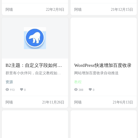
代码。添加到访问头部
阿喵
22年2月9日
阿喵
21年12月15日
B2主题：自定义字段如何使
WordPress快速增加百度收录
用
群里有小伙伴问，自定义教程如何
网站增加百度收录自动推送
使用。可能最主要的原因有下面2
资源
教程
点。 前言字段 1、看不懂后台写的
格式到底是什么意思 name|mete_key|
913
0
388
0
meta_name=meta_value,meta_name=me
ta_value,meta_name=meta_value 2、自
阿喵
21年11月26日
阿喵
21年6月13日
定义字段怎么设置 既然春哥都推荐
用字段管理插件了，那我这里也用
这个来说吧 操作教程 首先后台安装
Advanced Custom…