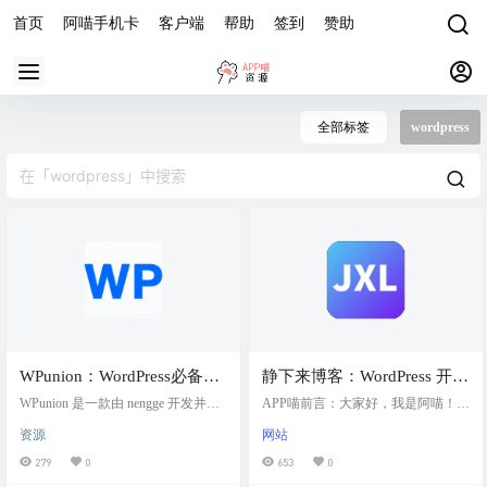
首页
阿喵手机卡
客户端
帮助
签到
赞助
全部标签
wordpress
WPunion：WordPress必备的
静下来博客：WordPress 开源
基础插件，集瘦身优化、安
主题与插件大全，助力网站
WPunion 是一款由 nengge 开发并免
APP喵前言：大家好，我是阿喵！今
全增强、SEO、对象缓存、
费分享的 WordPress 插件。 包括瘦
优化与功能扩展，可以找到
天要和大家分享一个非常实用的资
资源
网站
身优化、安全增强、SEO、对象缓
源页面——WordPress 开源主题与插
opcache缓存、邮件推送、公
多款免费的开源插件
存、opcache缓存、邮件推送、公众
件介绍。在这里，你可以找到各种
279
0
653
0
众号涨粉、高级简码于一身
号涨粉、高级简码... 插件介绍 WPun
功能强大的插件，帮助你优化网