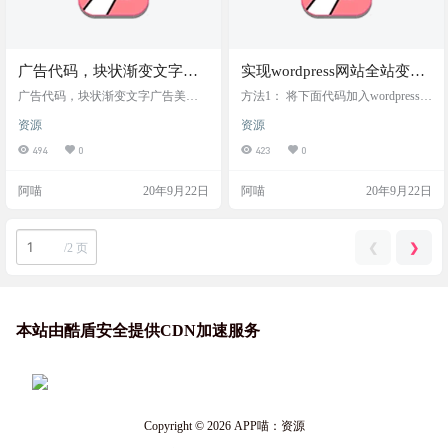
广告代码，块状渐变文字广
实现wordpress网站全站变灰
告美化版代码
代码
广告代码，块状渐变文字广告美化
方法1： 将下面代码加入wordpress在
版代码分享。 Hello，大家好，实在
后台外观，自定义里面的额外css里
资源
资源
闲的没事干，用了十来分钟，简单
即可，鸟叔主题的话加在主题选项
写了这个文字广告代码分享给大
里的css里就可以了，到前台刷新一
494
0
423
0
家，列数为5列，行数不限制，反正
下，网页变灰色了吧，包括网站的
五个五个加，你想放多少行都行。 <
广告、图片等整个网页变黑白了。
阿喵
20年9月22日
阿喵
20年9月22日
style> .text-block{ width: 100%; overfl
代码： html{ -webkit-filter: grayscale(1
ow: hidden; background: rgba(255,255,
00%); /* webkit */ -moz-filter: grayscale
255,.6); display: flex…
(100%); /*firefox*/ …
❮
❯
/
2 页
本站由酷盾安全提供CDN加速服务
Copyright © 2026
APP喵：资源