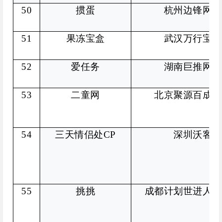
50
掼蛋
杭州边锋网络
51
果冻宝盒
武汉万行宝盒
52
爱任务
湖南巨推网络
53
二童网
北京聚源百成网
54
三天情侣处CP
深圳沃客科
55
挑挑
成都计划世进人工