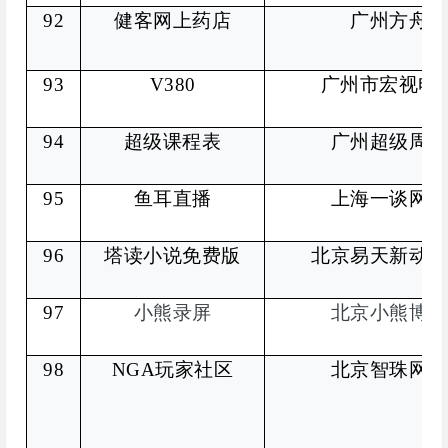
92
健客网上药店
广州方舟医
93
V380
广州市宏视电
94
超级课程表
广州超级周末
95
鱼耳直播
上海一谈网络
96
塔读小说免费版
北京易天新动网
97
小熊录屏
北京小熊博望
98
NGA
玩家社区
北京智珠网络