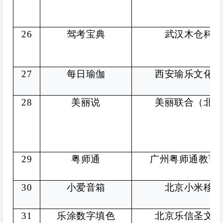
26
驾考宝典
武汉木仓科技
27
每日瑜伽
西安瑜乐文化科
28
美丽说
美丽联合（北京
29
粤师通
广州粤师通教育
30
小爱音箱
北京小米移动
31
乐涂数字填色
北京乐信圣文科