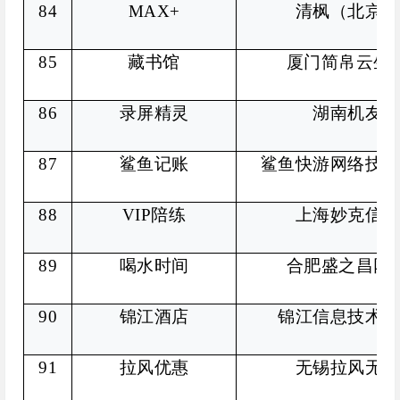
84
MAX+
清枫（北京）
85
藏书馆
厦门简帛云生
86
录屏精灵
湖南机友科
87
鲨鱼记账
鲨鱼快游网络技术
88
VIP
陪练
上海妙克信息
89
喝水时间
合肥盛之昌网
90
锦江酒店
锦江信息技术（
91
拉风优惠
无锡拉风无限