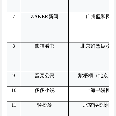
7
ZAKER
新闻
广州坚和网络
8
熊猫看书
北京幻想纵横网
9
蛋壳公寓
紫梧桐（北京）
10
多多小说
上海书漫网络
11
轻松筹
北京轻松筹网