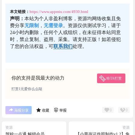
本文链接：
https://www.appmiu.com/4930.html
声明：
本站为个人非盈利博客，资源均网络收集且免
费分享
无限制
，
无需登录
。资源仅供测试学习，请于
24小时内删除，任何个人或组织，在未征得本站同意
时，禁止复制、盗用、采集。请支持正版！如若侵犯
了您的合法权益，可
联系我们
处理。
你的支持是我最大的动力
给TA打赏
打赏1元爱你么么哒
0
0
海报分享
收藏
举报
资源
资源
驾校一点通 解锁会员
【小男孩证件照制作v1.2】免