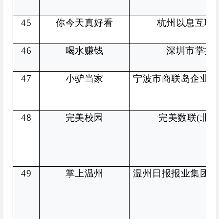
45
你今天真好看
杭州以息互联
46
喝水赚钱
深圳市掌捷
47
小驴当家
宁波市商联岛企业管
48
完美校园
完美数联(北京
49
掌上温州
温州日报报业集团有