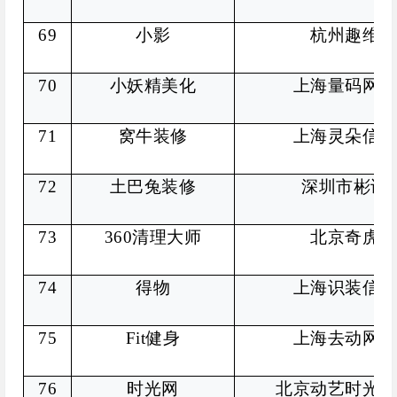
69
小影
杭州趣维科
70
小妖精美化
上海量码网络
71
窝牛装修
上海灵朵信息
72
土巴兔装修
深圳市彬讯
73
360
清理大师
北京奇虎科
74
得物
上海识装信息
75
Fit
健身
上海去动网络
76
时光网
北京动艺时光网