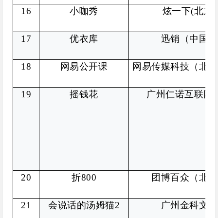
16
小咖秀
炫一下(北京
17
优衣库
迅销（中国）
18
网易公开课
网易传媒科技（北京
19
摇钱花
广州仁诺互联网
20
折800
团博百众（北京
21
会说话的汤姆猫2
广州金科文化