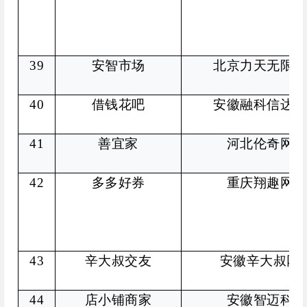
39
安智市场
北京力天无限网
40
借钱花吧
安徽融科信达信
41
善宜家
河北伦奇网络
42
多多好券
重庆翔趣网络
43
辛大叔交友
安徽辛大叔网
44
店小铺商家
安徽智迈科技