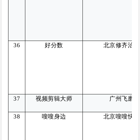
36
好分数
北京修齐治平
37
视频剪辑大师
广州飞磨科
38
嗖嗖身边
北京嗖嗖快跑