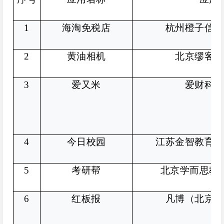
1
海淘免税店
杭州橙子信息
2
黄油相机
北京缪客科
3
爱又米
爱财科技
4
今日校园
江苏金智教育信
5
考研帮
北京学而思教
6
红板报
凡博（北京）