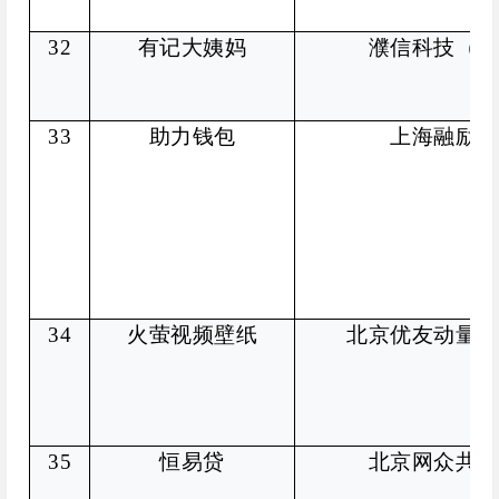
32
有记大姨妈
濮信科技（厦
33
助力钱包
上海融励科
34
火萤视频壁纸
北京优友动量网
35
恒易贷
北京网众共创