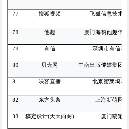
77
搜狐视频
飞狐信息技术（
78
他趣
厦门海豹他趣信息
79
有信
深圳市有信网
80
贝壳网
中南出版传媒集团湖
81
映客直播
北京蜜莱坞网
82
东方头条
上海新萌网络
83
稿定设计(天天向商)
厦门稿定股