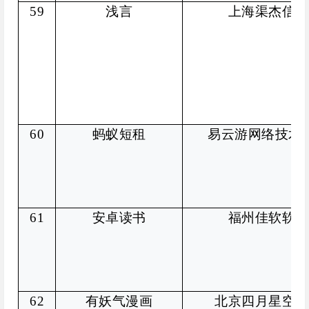
59
浅言
上海渠杰信息
60
蚂蚁短租
易云游网络技术
61
安卓读书
福州佳软软件
62
有妖气漫画
北京四月星空网