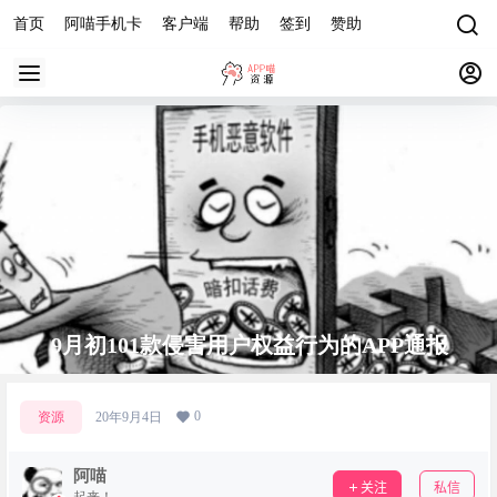
首页
阿喵手机卡
客户端
帮助
签到
赞助
9月初101款侵害用户权益行为的APP通报
0
资源
20年9月4日
阿喵
关注
私信