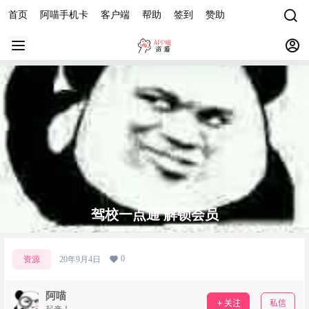
首页
阿喵手机卡
客户端
帮助
签到
赞助
驾校一点通 解锁会员
0
资源
20年9月4日
阿喵
关注
私信