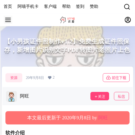
首页
阿喵手机卡
客户端
帮助
签到
赞助
【小男孩证件照制作v1.2】免费生成证件照保
存，新增图片识别文字PDF转图片老照片上色
2
资源
20年9月8日
前往下载
阿旺
关注
私信
本文最后更新于 2020年9月8日 by
阿旺
软件介绍