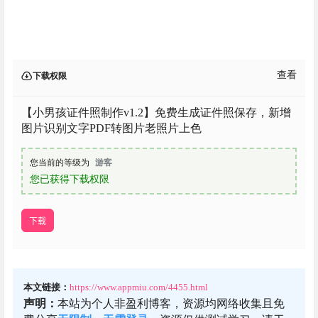
【小男孩证件照制作v1.2】免费生成证件照保存，新增
图片识别文字PDF转图片老照片上色
您当前的等级为
游客
您已获得下载权限
下载
本文链接：
https://www.appmiu.com/4455.html
声明：
本站为个人非盈利博客，资源均网络收集且免
费分享
无限制
，
无需登录
。资源仅供测试学习，请于
24小时内删除，任何个人或组织，在未征得本站同意
时，禁止复制、盗用、采集。请支持正版！如若侵犯
了您的合法权益，可
联系我们
处理。