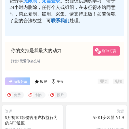
你的支持是我最大的动力
给TA打赏
打赏1元爱你么么哒
2
0
海报分享
收藏
举报
免费
制作
照片
资源
资源
9月初101款侵害用户权益行为
APK1安装器 V1.9
的APP通报
2020-9-4 15:40:37
2020-9-14 16:38:26
0 条回复
A
M
文章作者
管理员
欢迎您，新朋友，感谢参与互动！
确认修改