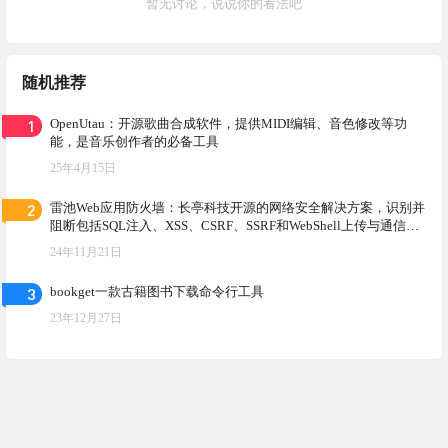
暂无讨论，说说你的看法吧
随机推荐
1
OpenUtau：开源歌曲合成软件，提供MIDI编辑、音色修改等功
能，是音乐创作者的必备工具
25年4月15日
2
雷池Web应用防火墙：长亭科技开源的网络安全解决方案，识别并
阻断包括SQL注入、XSS、CSRF、SSRF和WebShell上传与通信在
内的常见Web攻击
24年11月21日
3
bookget一款古籍图书下载命令行工具
23年12月27日