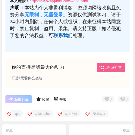
本文链接：
https://www.appmiu.com/4381.html
声明：
本站为个人非盈利博客，资源均网络收集且免
费分享
无限制
，
无需登录
。资源仅供测试学习，请于
24小时内删除，任何个人或组织，在未征得本站同意
时，禁止复制、盗用、采集。请支持正版！如若侵犯
了您的合法权益，可
联系我们
处理。
你的支持是我最大的动力
给TA打赏
打赏1元爱你么么哒
0
0
海报分享
收藏
举报
apk
apkcombo
apk下载
安卓apk
资源
资源