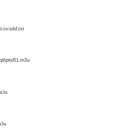
b.io/add.txt
qt/iptv/01.m3u
.m3u
m3u