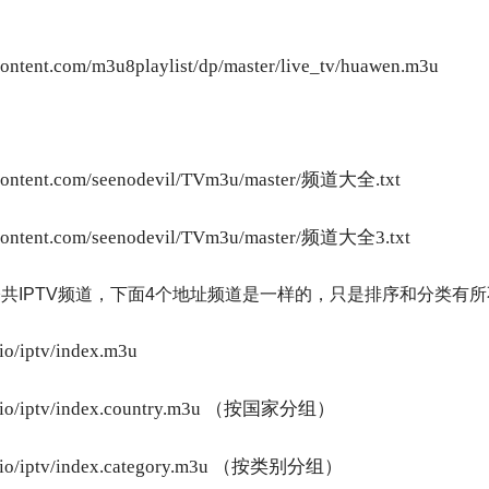
rcontent.com/m3u8playlist/dp/master/live_tv/huawen.m3u
ercontent.com/seenodevil/TVm3u/master/频道大全.txt
ercontent.com/seenodevil/TVm3u/master/频道大全3.txt
公共IPTV频道，下面4个地址频道是一样的，只是排序和分类有所
.io/iptv/index.m3u
thub.io/iptv/index.country.m3u （按国家分组）
thub.io/iptv/index.category.m3u （按类别分组）