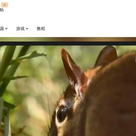
谢
助
源
游戏
教程