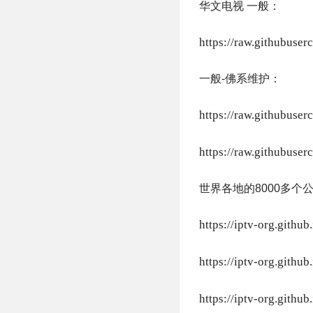
华文电视 一般：
https://raw.githubuse
一般-佛系维护：
https://raw.githubus
https://raw.githubus
世界各地的8000多个
https://iptv-org.github
https://iptv-org.gi
https://iptv-org.gi