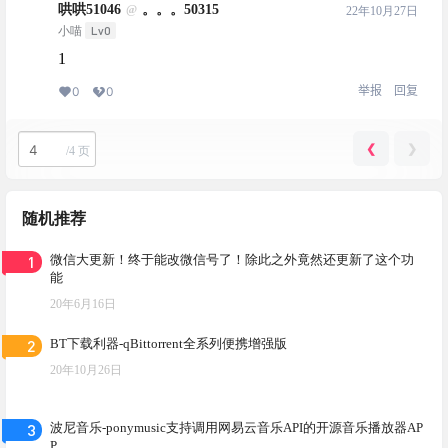
哄哄51046
。。。50315
@
22年10月27日
Lv0
小喵
1
举报
回复
0
0
❮
❯
/
4 页
随机推荐
1
微信大更新！终于能改微信号了！除此之外竟然还更新了这个功
能
20年6月16日
2
BT下载利器-qBittorrent全系列便携增强版
20年10月26日
3
波尼音乐-ponymusic支持调用网易云音乐API的开源音乐播放器AP
P