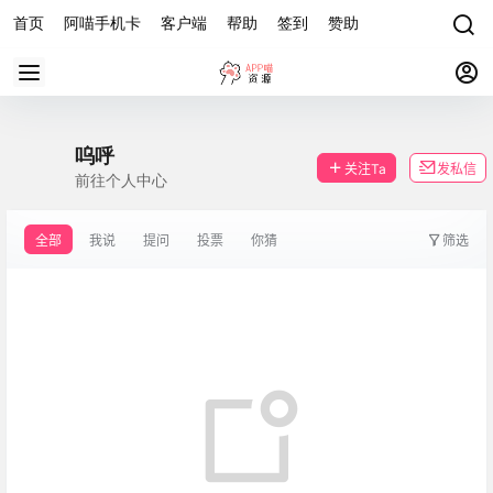
首页
阿喵手机卡
客户端
帮助
签到
赞助
呜呼
关注Ta
发私信
前往个人中心
全部
我说
提问
投票
你猜
筛选