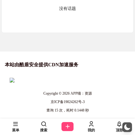
没有话题
obsidian喵
2024-05-28
obsidian同步插件remotely save
09:07:37
网站喵
本站由酷盾安全提供CDN加速服务
2024-05-16
腾讯安全-网址安全检测中心
08:38:00
网站喵
2024-05-15
微信开发社区
Copyright © 2026
APP喵：资源
19:40:40
京ICP备19024262号-3
游戏喵
查询 15 次，耗时 0.1448 秒
2024-04-26
macOS上的游戏模拟器
13:40:07
投稿喵
菜单
搜索
我的
顶部