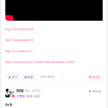
https://yt1s.ltd/en182hzb/
https://x2mate.com/en78
https://en.y2mate.is/s17/
https://en.savefrom.net/1-youtube-video-downloader-533nN/
0
24年1月9日
赞
收藏
参与讨论
阿喵
圈主
管理员
网站喵
Lv3
大赞助
喵神
itch