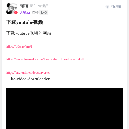
阿喵
圈主
管理员
网站喵
Lv3
大赞助
喵神
下载youtube视频
下载youtube视频的网站
https://yt5s.io/en91
https://www.freemake.com/free_video_downloader_skillful/
https://en2.onlinevideoconverter
... be-video-downloader