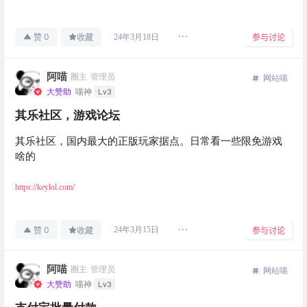
0
24年3月18日
赞
收藏
参与讨论
阿喵
圈主
管理员
网站喵
Lv3
大赞助
喵神
其乐社区，游戏论坛
其乐社区，国内最大的正版玩家据点。日常看一些限免游戏
啥的
https://keylol.com/
0
24年3月15日
赞
收藏
参与讨论
阿喵
圈主
管理员
网站喵
Lv3
大赞助
喵神