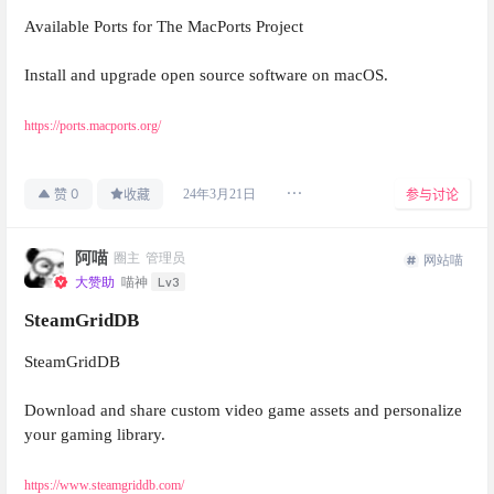
Available Ports for The MacPorts Project
Install and upgrade open source software on macOS.
https://ports.macports.org/
0
24年3月21日
赞
收藏
参与讨论
阿喵
圈主
管理员
网站喵
Lv3
大赞助
喵神
SteamGridDB
SteamGridDB
Download and share custom video game assets and personalize
your gaming library.
https://www.steamgriddb.com/