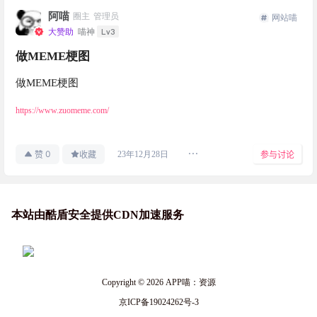
阿喵
圈主
管理员
网站喵
Lv3
大赞助
喵神
做MEME梗图
做MEME梗图
https://www.zuomeme.com/
0
23年12月28日
赞
收藏
参与讨论
站长喵
2026-05-19
macOS破解软件站
17:07:28
本站由酷盾安全提供CDN加速服务
站长喵
2026-05-18
windows破解软件
10:36:11
Copyright © 2026
APP喵：资源
站长喵
京ICP备19024262号-3
2026-05-07