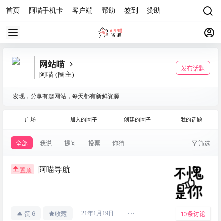
首页
阿喵手机卡
客户端
帮助
签到
赞助
网站喵
发布话题
阿喵
(圈主)
发现，分享有趣网站，每天都有新鲜资源
广场
加入的圈子
创建的圈子
我的话题
全部
我说
提问
投票
你猜
筛选
阿喵导航
置顶
6
21年1月19日
赞
收藏
10
条讨论