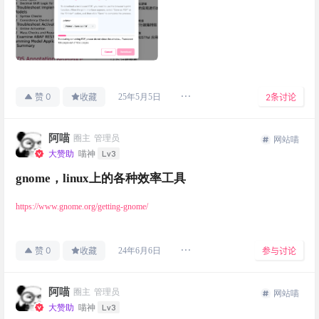
0
25年5月5日
赞
收藏
2
条讨论
阿喵
圈主
管理员
网站喵
Lv3
大赞助
喵神
gnome，linux上的各种效率工具
https://www.gnome.org/getting-gnome/
0
24年6月6日
赞
收藏
参与讨论
阿喵
圈主
管理员
网站喵
Lv3
大赞助
喵神