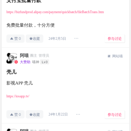
支付宝批量付款
https://bizfundprod.alipay.com/payment/quickbatch/fileBatchTrans.htm
免费批量付款，十分方便
0
24年2月5日
赞
收藏
参与讨论
阿喵
圈主
管理员
网站喵
Lv3
大赞助
喵神
壳儿
影视APP 壳儿
https://iosapp.tv/
0
24年1月22日
赞
收藏
参与讨论