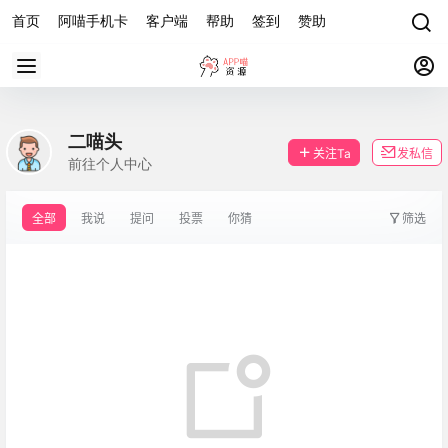
首页
阿喵手机卡
客户端
帮助
签到
赞助
二喵头
关注Ta
发私信
前往个人中心
全部
我说
提问
投票
你猜
筛选