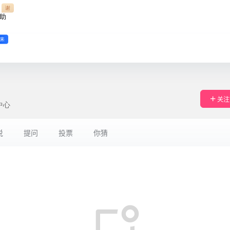
谢
助
来
关注
中心
说
提问
投票
你猜