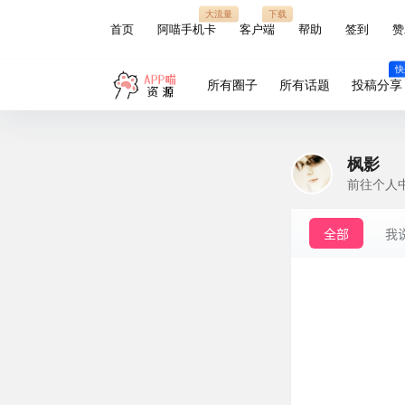
大流量
下载
首页
阿喵手机卡
客户端
帮助
签到
赞
快
所有圈子
所有话题
投稿分享
枫影
前往个人
全部
我