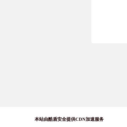
站长喵
macOS破解软
站长喵
windows破解
站长喵
Mac优质软件
本站由酷盾安全提供CDN加速服务
游戏喵