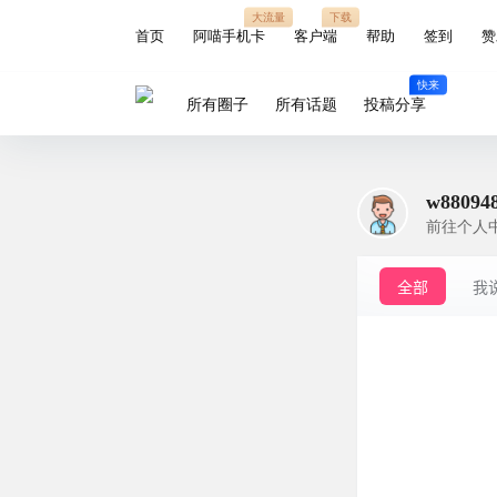
大流量
下载
首页
阿喵手机卡
客户端
帮助
签到
赞
快来
所有圈子
所有话题
投稿分享
w88094
前往个人
全部
我