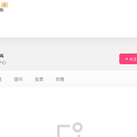
谢
助
86
关注
中心
说
提问
投票
你猜