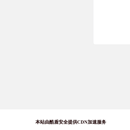
站长喵
macOS破解软
站长喵
windows破解
站长喵
Mac优质软件
本站由酷盾安全提供CDN加速服务
游戏喵