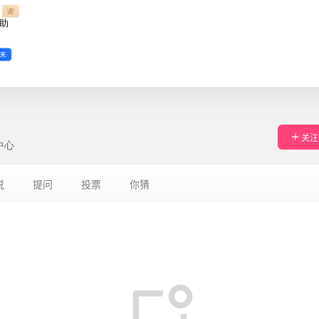
谢
助
来
关注
中心
说
提问
投票
你猜