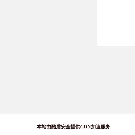
站长喵
macOS破解软
站长喵
windows破解
站长喵
Mac优质软件
本站由酷盾安全提供CDN加速服务
游戏喵