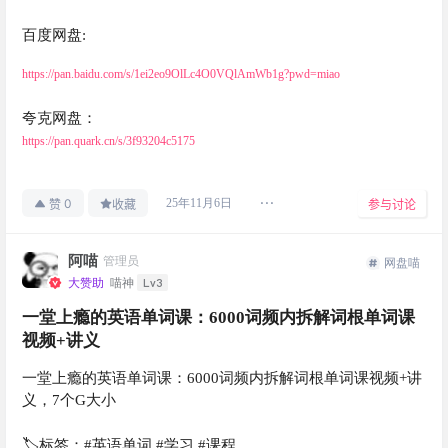
百度网盘:
https://pan.baidu.com/s/1ei2eo9OlLc4O0VQlAmWb1g?pwd=miao
夸克网盘：
https://pan.quark.cn/s/3f93204c5175
0
25年11月6日
赞
收藏
参与讨论
阿喵
管理员
网盘喵
Lv3
大赞助
喵神
一堂上瘾的英语单词课：6000词频内拆解词根单词课
视频+讲义
一堂上瘾的英语单词课：6000词频内拆解词根单词课视频+讲
义，7个G大小
🏷标签：#英语单词 #学习 #课程