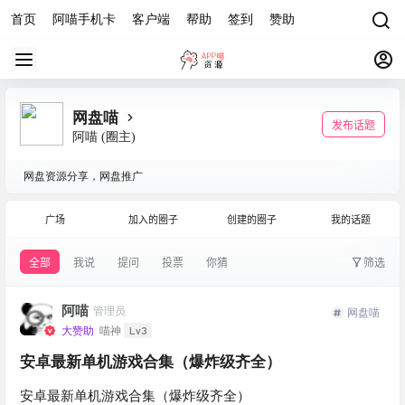
首页
阿喵手机卡
客户端
帮助
签到
赞助
网盘喵
发布话题
阿喵
(圈主)
网盘资源分享，网盘推广
广场
加入的圈子
创建的圈子
我的话题
全部
我说
提问
投票
你猜
筛选
阿喵
管理员
网盘喵
Lv3
大赞助
喵神
安卓最新单机游戏合集（爆炸级齐全）
安卓最新单机游戏合集（爆炸级齐全）