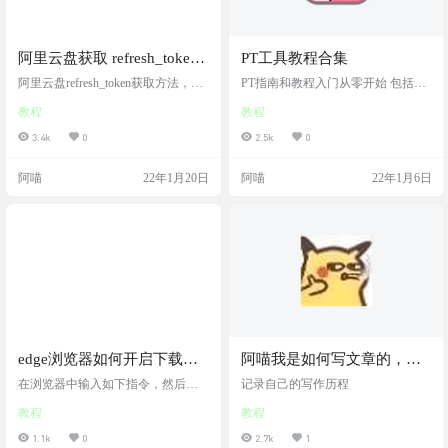
阿里云盘获取 refresh_token
PT工具教程合集
的方法
阿里云盘refresh_token获取方法，很
PT指南和教程入门从零开始 包括教
简单
程，工具大合集
教程
教程
3.4k
0
2.5k
0
阿喵
22年1月20日
阿喵
22年1月6日
edge浏览器如何开启下载多
阿喵我是如何写文章的，简
线程，提升下载速度？
单记录一下，给大家一个参
在浏览器中输入如下指令，然后如
记录自己的写作历程
图设置为enabled，重启edge浏览器 e
考
教程
教程
dge://flags/#enable-parallel-downloadin
g edge浏览器开启下载多线程，提升
1.1k
0
2.7k
1