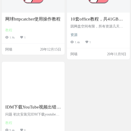
网球httpcatcher使用操作教程
10套office教程，共41GB，
word+ppt+excel，价值上万元
因网盘空间有限，所有资源几天之
教程
内就会删除，所以尽快保存。来的
资源
晚的小伙伴，只能祈祷别的小伙伴
1.9k
1
保存这个资源了，而且小伙伴愿意
1.4k
1
分享给你。关注我，可尽早获取最
阿喵
20年12月15日
新资源，防止资源失效删除。解压
阿喵
20年11月9日
密码：xiuyang本次给大家整理了offi
ce教程，日中午有的可能以前分享
过，不过这次按类别给大家重新整
理了一遍，这样更方便大家保存学
习！01.风清扬Excel全套300集教程 ht
tps://pan.bai…
IDM下载YouTube视频出错解
决
问题 初次安装完IDM下载youtube视
频是会弹出消息提示：由于超时无
教程
法下载文件。识别的链接也不是原
链接。 解决 下载IDM并正确安装，
5.4k
0