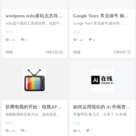
wordpress redis多站点共存，
Google Voice 常见保号 操作
修改database，区分开redis的
方法
redis这个缓存工具很好用，但是不能
Google Voice 常见保号 操作有： 订
数据库
直接支持多站点共用共存，一旦你
阅广告短信，如： 1，Starbucks：发
教程
教程
多个站点都装上redis再启用，你会发
送“JOIN”到“22122”，每月会接收 2
现你的站点乱套了，站点A跳到站点
条星巴克广告短信，如果要取消订
1.2k
0
1.4k
0
B，界面链接都乱，网上的教程一大
阅 ，回复发送 “STOP”即可。 2，发
堆，都是说让在网站根目录的文件w
送 TEXAS 至 88022 即可给我们的
阿喵
24年4月3日
阿喵
23年9月7日
p-config.php内加入下面的行。说只
特朗普 同志支持投票 3，拨打一些
要盐值不一样就行了，都是扯淡，
客服热线 ，如： Google：(650) 763-
误导大家。 define('WP_CACHE_KE
0461 Amazon：(888) 280-4331 A…
Y_SALT', 'appmiu'…
折腾电视的开始：电视APP
如何运用现在的 Ai 作画资源
的3种安装方式
进行变现的几种途径
电视軟體的安装方法，这应该是全
开篇寄语 前几天，分享了 Ai 作画内
部电视APP的安装方式了吧 开心电
容，具体可以参看下方的前情提
教程
教程
视助手： https://www.appmiu.com/117
要。伯衡君体验后，颇为感概这个
43.html 悟空遥控器官网： http://ww
技术的强大，一些中低端画师完全
6.9k
0
7k
1
w.wukongtv.com/
可以被取代了。于是，伯衡君不由