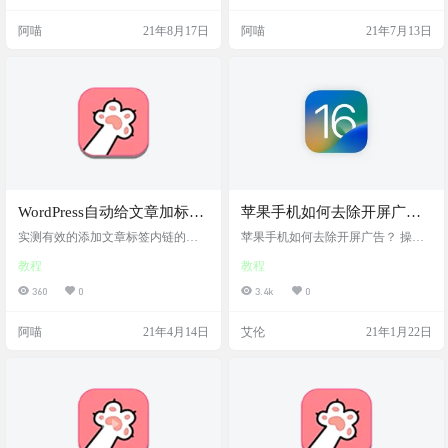
下载速度 标签：#技巧 #edge #教程
阿喵
21年8月17日
阿喵
21年7月13日
WordPress自动给文章加标签
苹果手机如何去除开屏广
链接tag
告？
实测有效的添加文章标签内链的方
苹果手机如何去除开屏广告？ 操作
法
步骤 1.打开设置 2.找到「屏幕使用
教程
教程
时间」并打开 3.找到「内容和隐私
访问限制」并打开 4.下滑找到「广
360
0
3.4k
0
告」设置为不允许 完成上面的步骤
绝大部分我们常用软件的开屏广告
阿喵
21年4月14日
艾伦
21年1月22日
就已经去除了。 操作截图