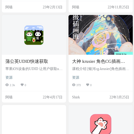
笑了起来，这不就是一个绝妙的生
阿喵
23年2月13日
阿喵
22年11月25日
财之道？趁着该技术还没有完全普
及，即使完全普及，也可以依靠技
巧从中谋取到不少好处。伯衡君就
总结了一些途径，可以供读者朋友
去赚取额外收益。 前情提要 《狗画
师！你 Ai 作画爷爷来了——人人皆
可为大画家》 内容详情 …
蒲公英UDID快速获取
大神 krusier 角色CG插画班
完结
苹果iOS设备的UDID 让用户获取udi
课程介绍 [银河cg-krusier]角色插画班
d：https://www.pgyer.com/tools/udid
二期视频教程，本课程主要从人物
资源
资源
头像、身体、动态、衣褶、色彩、
光影等方面着重讲解，共10天课时
2.3k
0
373
0
，每课时2小时左右，4.01GB教程 素
材格式: MP4 资源下载
阿喵
22年4月17日
Shirk
22年3月25日