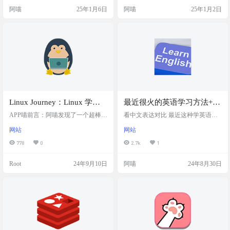
到你。它涵盖了从Docker的基本概
站截图 网站链接 https://www.twle.cn
阿喵
25年1月6日
阿喵
25年1月2日
念、安装方法，到各种常用命令、
服务管理、镜像与容器操作，再到
实战案例的全方位内容。无论是Win
dows、Linux还是macOS用户，都能
找到适合自己的安装指南和操作步
骤。跟着这…
Linux Journey：Linux 学习
最近很火的英语学习方法+怎
教程网站，涵盖了从基础的
样通过自学提高英语水平
APP喵前言：阿喵发现了一个超棒的
看中文表达对比 最近这种学英语的
Linux 命令行操作到高级的系
Linux 学习网站，叫做 Linux Journe
方法好像还挺火的 就是youtube找一
网站
网站
y。这里不仅有适合新手的入门教
个vlog 然后可以提取一下中文 再看
统和网络管理知识
程，比如怎么选 Linux 发行版，还有
着中文用英文重新表达一遍 对比一
778
0
2.7k
1
教你怎么用命令行搞定文件和目
下原文，看看差在哪里了 很容易当
录。如果你对文本处理感兴趣，这
做语料输入 有时候开不了口，不是
Root
24年9月10日
阿喵
24年8月30日
里有教你怎么用 vim 和 emacs 这些强
让他知道，而是没语料 原文链接：h
大的编辑器。 而且，网站还涵盖了
ttps://x.com/Yangyixxxx/status/1843130
用户管理、权限设置、进程监控这
955059642722 自学经验分享 最近不
些高级话题。如果你是网络管理的
少朋友表达了学习英语的强烈欲
爱好者，这里也有网络共享、TCP/I
望，出于留…
P 基础、…