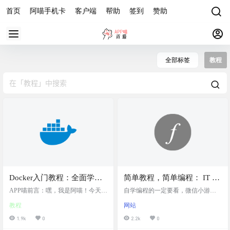
首页
阿喵手机卡
客户端
帮助
签到
赞助
全部标签
教程
Docker入门教程：全面学习
简单教程，简单编程： IT 入
Docker安装、命令与实战应
门首选站，前后端开发，移
APP喵前言：嘿，我是阿喵！今天给
自学编程的一定要看，微信小游戏
用，供了丰富的实战案例，
大家推荐一个超棒的Docker学习资源
动APP，微信小程序，微信
开发、前端开发、后端开发、移动
教程
网站
——Docker入门教程。如果你是刚接
开发等，很全，无广告 IT 入门首选
帮助用户从基础到进阶快速
游戏等各种开发教程
触Docker的新手，或者想系统提升自
站，前后端开发，移动APP，微信小
1.9k
0
2.2k
0
掌握Docker的使用
己的Docker技能，这个教程绝对能帮
程序，微信游戏等各种开发教程 网