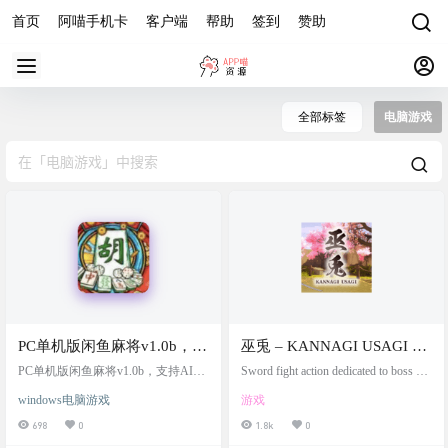
首页
阿喵手机卡
客户端
帮助
签到
赞助
全部标签
电脑游戏
PC单机版闲鱼麻将v1.0b，支
巫兎 – KANNAGI USAGI –
持AI对战、多种难度、语音
steam免费入库下载
PC单机版闲鱼麻将v1.0b，支持AI对
Sword fight action dedicated to boss bat
播报、番型计算~支持
战、多种难度、语音播报、番型计
tles. Win the battle by dominating sword
windows电脑游戏
游戏
算~支持win10/11 游戏截图 游戏操作
to sword clashes. 基本一比一仿制只
win10/11
【操作步骤】快捷按键&功能&状
狼，又称只狼转生 ~到了二次元就拿
698
0
1.8k
0
态：1、D / Enter：摸牌 / 出牌 | 对局
出真本事~，只兔：影逝二度。不是