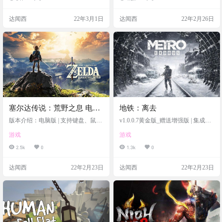
达闻西
22年3月1日
达闻西
22年2月26日
塞尔达传说：荒野之息 电脑
地铁：离去
版
版本介绍：电脑版 | 支持键盘、鼠
v1.0.0.7黄金版_赠送增强版 | 集成DL
标、手柄 | 赠可选物品道具解锁通关
Cs | 官方简体中文 | 支持键盘、鼠
游戏
游戏
存档 | 赠官方原声211首BGM
标、手柄 | 赠音乐原声 | 赠多项修改
器 | 赠官方艺术图集 | 赠送地铁离去
2.5k
0
1.3k
0
增强版(最低配置RTX2060,需要显卡
支持光追)
达闻西
22年2月23日
达闻西
22年2月23日