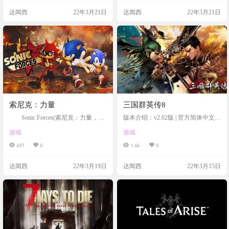
达闻西
22年3月21日
达闻西
22年3月21日
索尼克：力量
三国群英传8
Sonic Forces(索尼克：力量，ソ
版本介绍：v2.02版 | 官方简体中文 |
ニックフォース Sonikku fōsu，又
支持键盘、鼠标、手柄
游戏
游戏
名：Sonic Force)是由SEGA《刺猬索
尼克》系列的Sonic Team开发的平面
657
0
1.6k
0
视频游戏。于2017年11月8日发布于
PC，任天堂SWITCH，PlayStation 4
达闻西
22年3月19日
达闻西
22年3月15日
和Xbox One。游戏讲述了在强大又
神秘的新反派茵弗尼特的帮助下，
邪恶的蛋头博士征服了世界。现
在，你必须帮助索尼克建立一支部
队，…