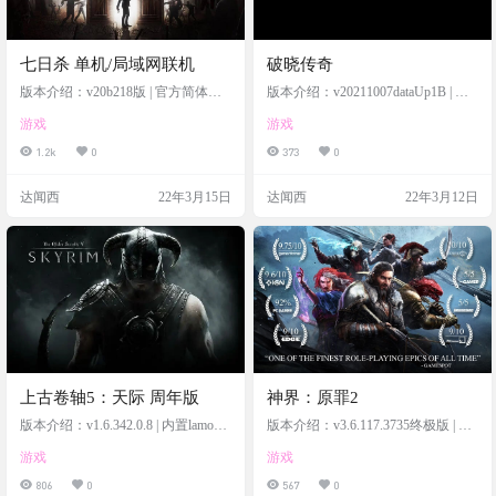
七日杀 单机/局域网联机
破晓传奇
版本介绍：v20b218版 | 官方简体中
版本介绍：v20211007dataUp1B | 更
文 | 内置250格大背包125格负重 | 多
新至刀剑神域彼岸游境DLC组合包 |
游戏
游戏
项修改器
官方繁体中文 | 多项修改器 | 外送一
周目通关存档
1.2k
0
373
0
达闻西
22年3月15日
达闻西
22年3月12日
上古卷轴5：天际 周年版
神界：原罪2
版本介绍：v1.6.342.0.8 | 内置lamo简
版本介绍：v3.6.117.3735终极版 | 集
中汉化1.0
成初版、终极版、支持局域网联机 |
游戏
游戏
官方简体中文 |多项修改器 | 终极版3
4级无敌初始存档(终极版) | 局域网联
806
0
567
0