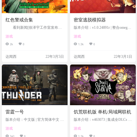
红色警戒合集
密室逃脱模拟器
看到新闻[徐泽宇工作室发布新
版本介绍：v1.0.24891r | 整合omega
作北约东扩的“红色警戒”]的新闻，
升级档 | 官方简体中文 | 支持键盘、
游戏
游戏
找了一圈没找到资源，到时候找到
鼠标、手柄
再分享出来，那就分享下我最近在
2k
0
1.3k
0
玩的红色警戒合集，最经典的还是
《红色警戒2：共和国之辉》，简单
达闻西
22年3月5日
达闻西
22年3月1日
介绍下。 《红警2键位参考图》红警
2及尤里的复仇都适用游戏介绍 初始
剧情 二战后爱因斯坦发明了时
间机器，他为了避免战争惨剧发
生，便利用了自己的发明回到战争
爆发前，刺杀了希特勒。这一举动
成功防止了德国走上纳粹道…
雷霆一号
饥荒联机版 单机/局域网联机
版本介绍：中文版 | 官方简体中文 |
版本介绍：v463073 | 集成全DLCs |
支持键盘、鼠标
官方简体中文 | 支持键盘、鼠标、手
游戏
游戏
柄 | 赠局域网联机教程
341
0
1.2k
0