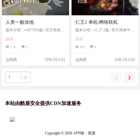
人类一败涂地
仁王2 单机/网络联机
版本介绍：v1077052版 | 官方简体中
版本介绍：v1.27.2版 | 官方简体中文
文 | 支持键盘、鼠标、手柄 | 赠原声
| 支持键盘、鼠标、手柄 | 赠多项修
游戏
游戏
音乐
改器 | 外送全称号、全妖怪武器等，
全收集真正完美存档 | 赠角色设定原
1.1k
0
992
0
画集 | 赠网络联机教程 | 升级档在度
盘链接里
达闻西
22年2月22日
达闻西
22年2月22日
❮
❯
/
2 页
本站由酷盾安全提供CDN加速服务
Copyright © 2026
APP喵：资源