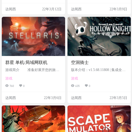
机教程 | 原画集
达闻西
22年3月12日
达闻西
22年3月9日
群星 单机/局域网联机
空洞骑士
游戏简介 准备好展开您的旅
版本介绍：v1.5.68.11808 | 集成全DL
程，在星际间探索、发掘多样物
Cs | 官方简体中文 | 支持键盘、鼠
游戏
游戏
种，并与其互动。派出科学飞船进
标、手柄 | 赠多项修改器
行探索调查，并让建筑飞船在新发
760
0
635
0
现的星球周边建设基地站，打造您
的星系帝国。为您的国度确立发展
达闻西
22年3月6日
达闻西
22年3月5日
方向的同时，发掘埋藏的秘宝和星
系奇观，为探险者设下限制和进化
条件。您会在过程中建立互助的联
盟，也会面临战争爆发的情况。
如同我们推出的其他大战略游
戏，这趟冒险将随时间逐步进化。
此外，所有现行的 Paradox 游戏都
包…