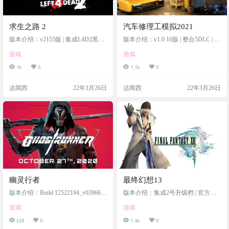
求生之路 2
汽车修理工模拟2021
版本介绍：v2155版 | 集成L4D2黑色
版本介绍：v1.0.16版 | 整合5DLC | 官
公网 | 官方简体中文 | 支持键盘、鼠
方简体中文 | 支持键盘、鼠标、手柄
游戏
游戏
标、手柄 | 修改器、MOD、地图、
局域网联机补丁等附件 | 单机、网络
1k
0
1.1k
0
联机教程 | 含求生之路1
达闻西
22年3月26日
达闻西
22年3月26日
幽灵行者
最终幻想13
版本介绍：Build 12522194_v039669.
版本介绍：集成2号升级档 | 官方繁
318残暴版 | 官方简体中文 | +预购特
体、简体汉化 | 支持键盘、鼠标、手
游戏
游戏
典+全DLC
柄 | 官方原声85首BGM | 多项修改器
| 全解锁通关存档
628
0
1.4k
0