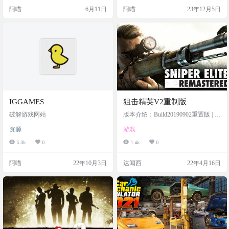
中2、← / →：选择手牌 | 出牌阶段
只狼玩不起, 而是这个更有性价比 阿
阿喵
6月11日
阿喵
23年12月5日
3、P：碰 | 可碰时4、G： 杠 | 可杠时
喵我想称他为只娘：影逝二度，角
5、空格 / ESC：过 | 等待操作时6、
色就是二次元萌娘，招式动作，打
H： 胡牌 | 可胡时7、3 / Enter： 再来
击感完全仿照只狼。虽然作…
一局…
IGGAMES
狙击精英V2重制版
破解游戏网站
版本介绍：Build20190902重置版 | 官
方简体中文 | 多项修改器
资源
游戏
5.3k
0
1.4k
0
阿喵
22年10月3日
达闻西
22年4月16日