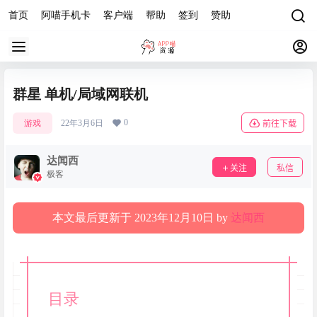
首页
阿喵手机卡
客户端
帮助
签到
赞助
群星 单机/局域网联机
0
游戏
22年3月6日
前往下载
达闻西
关注
私信
极客
本文最后更新于 2023年12月10日 by
达闻西
目录