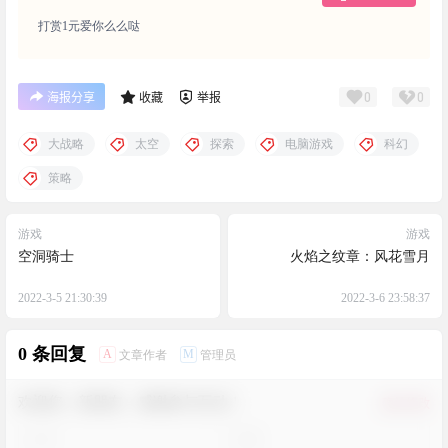
打赏1元爱你么么哒
0
0
海报分享
收藏
举报
大战略
太空
探索
电脑游戏
科幻
策略
游戏
游戏
空洞骑士
火焰之纹章：风花雪月
2022-3-5 21:30:39
2022-3-6 23:58:37
0 条回复
A
M
文章作者
管理员
欢迎您，新朋友，感谢参与互动！
确认修改