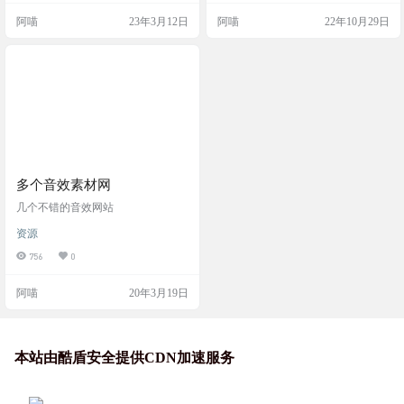
内置可商用音乐，字体，音效。查
阿喵
23年3月12日
阿喵
22年10月29日
找十分方便。 图片效果 软件特色 可
视化视频脚本(目前整合在了剪辑助
手中) 素材裁剪器 为剪辑而生的本地
音乐播放器 字幕生成器 软件下载
多个音效素材网
几个不错的音效网站
资源
756
0
阿喵
20年3月19日
本站由酷盾安全提供CDN加速服务