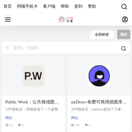
首页
阿喵手机卡
客户端
帮助
签到
赞助
全部标签
素材
Public Work：公共领域图片
unDraw-免费可商用插图库，
搜索引擎，目前共有 10万+
做设计，自媒体必备
APP喵前言：阿喵发现了一个超赞的
APP喵前言：unDraw提供了大量的
图片，主要来自大都会博物
资源网站——Public Work！如果你正
免费、现代风格插图，适用于各种
网站
网站
在寻找无版权的图片素材，那这里
项目。插图主题丰富多样，包括商
馆和纽约公共图书馆，均为
就是你的宝库。Public Work是一个专
业、科技、生活方式等，用户可自
1k
0
799
0
无版权图片
门搜索公共领域内容的搜索引擎，
由下载并根据需要调整颜色，以匹