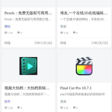
Pexels：免费无版权可商用图
堆友,一个在线3D在线编辑器
片视频素材网站
网站,可免费商用
Pexels：免费无版权可商用图片视频
一个宝藏3D素材网站，丰富的3D头
素材网站 Pexels 上的所有图片和视
像、场景、元素在线编辑，大厂设
网站
资源
频均可免费下载和使用，才华横溢
计师正版原创，全量免费商用
的摄影作者在这里免费分享最精彩
1.5k
0
2.6k
0
的素材图片和视频。 Pexels 提供高
质量且完全免费的素材图片，这些
阿喵
23年11月14日
阿喵
23年3月23日
图片均在 Pexels 许可下授权。我们
精心地为所有图片贴上了标签，你
可以搜索，也可以轻松通过我们的
发现页面发现这些图片。 图片 我们
有成千上万的免费素材图片，每天
都会添加新的高分辨率图片。所…
视频大拍档：大拍档剪辑助
Final Cut Pro 10.7.1
手 + 创作助手
视频大拍档：大拍档剪辑助手 + 创
macOS端使用体验最好的剪辑软件
作助手 是由B站UP主视频大拍档设
软件
资源
计和开发的整合了视频剪辑中非常
实用的功能于一体的桌面程序，目
1.5k
0
2.5k
0
前以支持Mac OSX和Windows系统