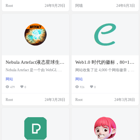
目前收录了超过10万张图片，主要
配品牌或项目风格。一款免费的插
Root
24年9月29日
阿喵
24年6月3日
来源是大都会博物馆和纽约公共图
图库更加方便呈现你的idea，并且提
书馆。这些图片都是无版权的，无
供Photoshop，Adobe格式档案方便大
论是个人项目还是商业用途，你都
家使用。 网站介绍 开源手工制作的
可以免费使用。而且，下载图片超
手势和符号来重新想象你的工作轻
级方便，完全不需要注册。快来探
松创建炫酷的网站、照片和文档。
索这个宝库，为你的项目增添独特
开始使用 unDraw Handcr…
的视觉…
Nebula Artefact液态星球生成
Web1.0 时代的徽标，80×15
器：免费制作星球素材，用
像素艺术图标存档
Nebula Artefact 是一个由 WebGL 专
网站收集了近 4,000 个网络徽章，网
心装饰你的PPT！
家 Altered Qualia 开发的星球生成工
络徽章是早期互联网时代非常流行
网站
网站
具，用户可以通过它创造独特的虚
的小型网站装饰，通常尺寸为80x15
拟星球。这个工具操作简单，无需
像素。它们也被称为“antipixel button
479
0
926
0
安装额外软件，直接在浏览器中使
s”或“brilliant buttons”。目前很多 Git
用，让每个人都能体验创造星球的
Hub 项目还在大量使用哦。 这些徽
Root
24年3月28日
Root
24年3月28日
乐趣。 网站打开就是可以直接操作
章最初用于指示网站最佳浏览的浏
的页面，移动鼠标控制镜头，360 无
览器或分辨率，或显示网站符合早
死角旋转、拉近，随意点击即可切
期的网络标准。随着时间的推移，
换预设效果。调整到满意的效果
网络徽章的用途扩展到了展示网站
了，直接鼠标右键，图片另存为即
平台、编程语言、编辑器、…
可保存图片，选择复…