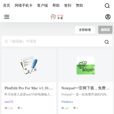
首页
阿喵手机卡
客户端
帮助
签到
赞助
全部标签
编辑器
PlistEdit Pro For Mac v1.10.0
Notepad++官网下载，免费开
Plist文件编辑工具，MacOS
源文本编辑器，本站直接安
昨天给家人设置macOS的电脑输入
Notepad++ 是一款免费开源的代码编
上最强大的属性列表编辑器
法，想把默认的ABC输入法给干
装
辑器，可替代 Notepad，支持多种语
macOS
Windows
掉，但是需要编辑macOS系统文件co
言。它在 MS Windows 环境中运
之一
m.apple.HIToolbox.plist，我自己是装
行，并受GNU 通用公共许可证的约
3.3k
0
669
0
了xcode的，可以轻松编辑.plist文
束。 Notepad++基于强大的编辑组件