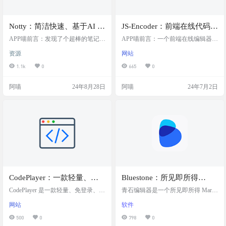
Notty：简洁快速、基于AI 驱
JS-Encoder：前端在线代码编
动的笔记应用和 Markdown
辑器，实时预览
APP喵前言：发现了个超棒的笔记应
APP喵前言：一个前端在线编辑器，
编辑器
用，叫做Notty。这货不仅界面简洁
且致力于成为一个方便、快速的在
资源
网站
到不行，而且用起来速度飞快。最
线 Web 实例开发、调试工具。使用
牛的是，它还是个AI助手，能帮你
Vue3 和 Codemirror6 构建。 网站简
1.1k
0
665
0
智能提示和自动排版，写东西的时
介 JS-Encoder 是一个基于 Vue3 和 C
候效率杠杠的。 源码简介 Notty是一
odemirror6 构建的前端在线编辑器，
阿喵
24年8月28日
阿喵
24年7月2日
款开源的AI驱动笔记应用和Markdo
专为开发者设计，以提供一个便
wn编辑器，以其简洁的界面和快速
捷、快速的在线 Web 实例开发和调
的响应速度为特色，支持Markdown
试环境。它不仅支持现代前端技术
语法和AI辅助功能，如智能提示和
栈，还具备强大的代码编辑和实时
自动排版，同时提供云同步和本地
预览功能，是前端工程师和…
存储选项，适合追求效率和简洁…
CodePlayer：一款轻量、免
Bluestone：所见即所得
登录、极快运行速度的沙盒
Markdown 编辑器
CodePlayer 是一款轻量、免登录、极
青石编辑器是一个所见即所得 Markd
WebIDE
快运行速度的 WebIDE，可以在线编
own 编辑器，使用了 GitHub Flavore
网站
软件
写 vue2/3、react 等应用代码并运
d Markdown 标准，同时扩展了Merm
行，性能远超 CodePen、CodeSandbo
aid 图形与 Katex 公式，支持明亮和
500
0
798
0
x、Stackblitz 等同类的产品。 CodePl
暗黑风格，目标为提高 Markdown 编