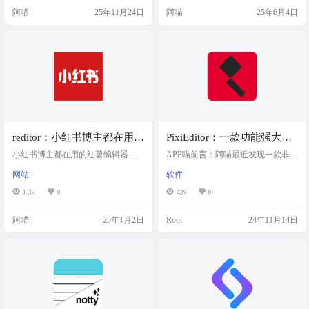
件，但是现在鼓捣的这个Mac电脑是
Scintilla，采用 C++ 编写，并使用纯
阿喵
25年11月24日
阿喵
25年6月4日
没有xcode的，xcode安装又大又费
Win32 API 和 STL，从而确保更高的
事，所以就找到了另一个小巧强大
执行速度和更小的程序大小。通过
的macOS列表编辑器PlistEdit Pro 软
在不牺牲用户友好性的前提下尽可
件介绍 PlistEdit Pro 是专为…
能多地优化例程，Notepad++ 致力于
减少…
reditor：小红书博主都在用的
PixiEditor：一款功能强大的
红薯编辑器，笔记编辑、排
开源像素艺术编辑器，助力
小红书博主都在用的红薯编辑器 笔
APP喵前言：阿喵最近发现一款非常
版、内容检测、效果预览，
记编辑、排版、内容检测、效果预
创作精美像素图像
适合像素艺术爱好者的编辑器，Pixi
网站
软件
览，一站式搞定。帮助你在潜移默
Editor。无论是在家中创作，还是在
一站式搞定
化中掌握小红书笔记创作底层逻
咖啡店里灵感迸发，使用这款工具
1.3k
0
439
0
辑！ 网站截图 特色功能 我们针对小
都能轻松打造出令人惊艳的像素作
红书笔记创作进行了很多研究和尝
品。它的用户界面友好，功能丰
阿喵
25年1月2日
Root
24年11月14日
试，这些都是我们认为你最需要的
富，非常适合各类艺术创作者，尤
功能（当然并不止这些功能），希
其是游戏开发者和插画师。 软件简
望能帮助你更好的创作。畅爽笔记
介 PixiEditor是一款开源的像素艺术
编辑 符合小红书笔记创作场景的编
编辑器，专为创作和编辑像素图像
辑体验，根据发布平台进行精确的
而设计。它提供了丰富的工具和功
字数统计，一键复制笔记内容保证
能，支持图层管理、颜色调整以及
空行不再丢失。 小红书违禁词检
像素完美…
测…