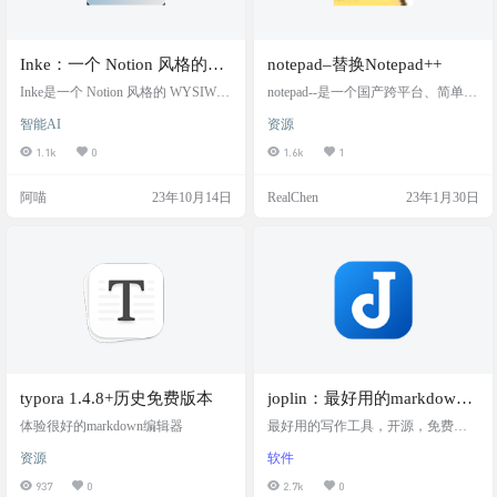
Inke：一个 Notion 风格的带
notepad–替换Notepad++
AI自动补全markdown编辑器
Inke是一个 Notion 风格的 WYSIWY
notepad--是一个国产跨平台、简单的
G 编辑器，具有人工智能驱动的自
文本编辑器。其内置强大的代码对
智能AI
资源
动补全功能。类似 Markdown 的网页
比功能，让你丢掉付费的beyond com
编辑器，具有人工智能支持，可在
pare。 可以支持Win/Linux/Mac平
1.1k
0
1.6k
1
本地存储数据。Simple, AI Powered,
台。 我们的目标是要替换Notepad+
Markdown。感谢电报群友🤡的推荐
+，重点在国产Uos系统、Mac 系统
阿喵
23年10月14日
RealChen
23年1月30日
Inke is a simple-style editor with AI-po
上发展。鉴于Notepad++作者的错误
wered autocompletion. With a clean a…
言论，Notepad--的意义在于：减少
一点错误言论，减少一点自以为
是。 软件截图 软件特性 支持国产uo
s和苹果os系…
typora 1.4.8+历史免费版本
joplin：最好用的markdown
开源写作神器
体验很好的markdown编辑器
最好用的写作工具，开源，免费，
全平台
资源
软件
937
0
2.7k
0