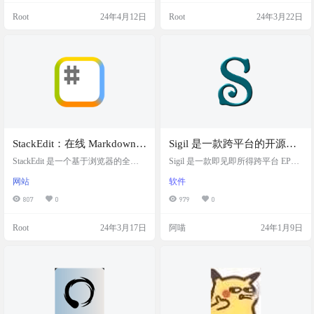
ayer 项目的目的是提供一个安全的、
辑与阅读体验。 使用体验流畅，界
Root
24年4月12日
Root
24年3月22日
在隔离环境中执行代码的编辑器。
面优雅，目前 Bluestone 提供了 mac
这样的编辑器对于教育、演示或者
OS、Windows、Linux 等桌面系统的
安全测试等场景非常有用，因为它
安装包，Mac 还可以直接在 AppStor
可以防止代码对主机系统造成潜在
e 下载…
的安全风险。…
StackEdit：在线 Markdown
Sigil 是一款跨平台的开源
编辑器
EPUB 电子书编辑器，支持
StackEdit 是一个基于浏览器的全功
Sigil 是一款即见即所得跨平台 EPub
能 Markdown 编辑器。具有独特的
Windows、Linux和 macOS
电子书制作软件及开源 EPub 电子书
网站
软件
Markdown 语法高亮功能，其精致的
编辑器，支持 Windows、Linux 和 M
系统。
文本格式有助于用户在编辑时就能
ac 系统。Sigil 使用 CSS 和 HTML 格
807
0
979
0
预览文件的最终呈现效果。所见即
式，拥有所见即所得接口，并有自
所得(WYSIWYG)控件，智能布局，
动生成目录、自动修正等功能。 EPu
Root
24年3月17日
阿喵
24年1月9日
实时预览与滚动同步等。 StackEdit
b 文件内部使用了 XHTML 或 DTBo
是一个开源项目，实际使用起来很
ok（一种由 DAISY Consortium 提出
顺手，不卡顿，渲染也很不错，有
的 XML 标准）来展现文字、并以 zi
需求的喵友们可以试试。 网站截图
p 压缩格式…
网站地址