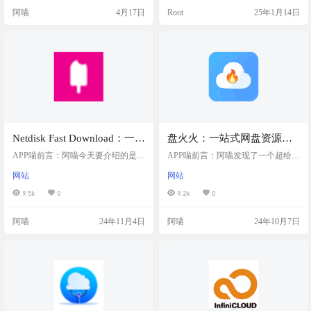
量较大的网盘搜索引擎，能够较为
务端，支持多种存储协议，可以轻
阿喵
4月17日
Root
25年1月14日
直观地帮用户找到公开分享的资
松查看、复制、移动、删除、重命
源。 网站介绍 海搜是一款在线网盘
名文件，还能上传和下载文件。此
资源搜索工具。平台目前已经索引
外，它还支持多文件选择、视频音
了超过 2.2 亿个文件，数据总量约为
频预览、文件加密压缩以及各存储
5.4 万 TB。用户只需在搜索框中输
之间的备份同步。无论你是想管理
入关键词，系统便会从其庞大的
个人文件还是进行文件同…
数…
Netdisk Fast Download：一站
盘火火：一站式网盘资源搜
式网盘直链解析服务将分享
索引擎，支持百度、夸克、
APP喵前言：阿喵今天要介绍的是一
APP喵前言：阿喵发现了一个超给力
链接转化为直链，支持蓝奏
个超级实用的网盘直链解析工具
阿里、迅雷、UC 和 115 网
的网盘资源搜索引擎——盘火火。
网站
网站
——Netdisk Fast Download。这个工
它支持百度、夸克、阿里、迅雷、U
云、奶牛快传、移动云云空
盘，无广告，无需注册
具支持多种网盘服务，包括蓝奏
C和115网盘，几乎涵盖了所有主流
9.5k
0
9.2k
0
间、QQ邮箱中转站等多个平
云、奶牛快传、移动云云空间、QQ
网盘。无论是影视资源还是其他文
台
邮箱中转站、小飞机盘、亿方云、1
件，都能轻松找到。最棒的是，它
阿喵
24年11月4日
阿喵
24年10月7日
23云盘等，能够将网盘分享下载链
无广告、无需注册，直接复制链接
接转化为直链，让下载变得更加快
就能跳转到下载页面。 网站简介 盘
捷方便。 网站简介 Netdisk Fast Dow
火火是一个强大的网盘资源搜索引
nload是一个支持多种网盘服务的直
擎，支持包括百度、夸克、阿里、
链解析工具，它能够将分享链接转
迅雷、UC和115网盘在内的多个平
化为直链，支…
台，提供丰富的影视资源和文件，
使用无广告且无需注册，…