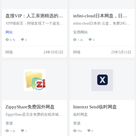
盘搜VIP：人工亲测精选的网
infini-cloud日本网盘，日本
盘搜索工具导航，支持阿里
云盘，国内速度不错，支持
APP喵前言：阿喵发现了一个超实用
infini-cloud日本的 云盘，免费20G，
云盘、百度网盘、夸克网盘
的网盘搜索工具导航——盘搜VIP！
webdav
速度也是可以的。日本的服务器，
网站
实用网站
这个网站汇集了多个支持阿里云
在国内速度真不错。看大家的评价
的网站，每个网站有相应的
盘、百度网盘和夸克网盘的搜索工
是比onedrive强，可以用作同步盘。
8.7k
0
1.2k
0
点评
具，每个工具都有详细的点评和评
进入个人设置页面，下拉，输入好
分，方便你选择最适合的搜索方
友邀请，还能再获取5G. 阿喵的好友
阿喵
24年10月2日
阿喵
23年5月11日
式。无论你想找什么资源，这里都
邀请码：HELLM 网站截图 网站地址
能帮你轻松找到，简直是资源搜索
的好帮手！快来收藏这个网站，让
你的资源搜索变得更加高效吧！ 网
站简介 盘搜VIP是一个网盘搜索工具
导航网站，提供多个支持阿里云
盘、百度网盘和夸克网盘的搜索
工…
ZippyShare免费国外网盘
Internxt Send临时网盘
ZippyShare是完全免费的在线存储文
临时网盘
件网站。网站特点包括：100％免
资源
资源
费、没有下载限制、最大上传文件
限制为500MB、无限存储空间、不
1.3k
1
956
0
需要注册。 截图效果 网站地址 链