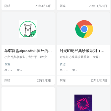
接：https://www.zippyshare.com/
阿喵
23年3月13日
阿喵
22年11月29日
羊驼网盘alpacadisk-国外的蓝
时光印记经典珍藏系列（并
奏云(打不开了)
无破解，需要付费28.8）
小文件共享服务，专注于100M文件
时光印记经典珍藏系列，资源下载
存储。干净好看，免费2T海外网盘
网站截图 网站内容 经典珍藏中国传
资源
资源
世书法图集3000幅 【书画】 中国
古代书画经典珍藏高清图集5000张
3.1k
0
3.7k
0
【书画】 中国近现代书画经典珍
藏高清图集4500张 【书画】 经典
阿喵
22年8月5日
阿喵
22年3月17日
珍藏老照片85000张【历史图片】
时光印记 - 超级图书馆50000册【文
学】 西方博物馆美术馆全集(超清
珍藏系列1) 【书画】 抗日战争珍
贵历史照片20000张【历史图…