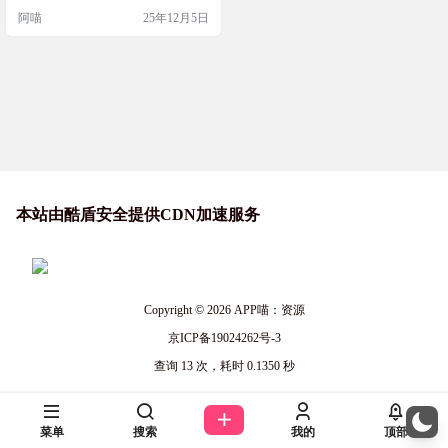
数理评分、重名查询等功能，还能
阿喵
25年12月5日
收藏对比候选名。界面简洁易操
作，既保含文化底蕴又兼顾时代
感，搭配专家咨询与社区互动，让
起名高效精准，是兼顾实用性与专
业性的得力工具。 软件截图 软件下
载
本站由酷盾安全提供CDN加速服务
Copyright © 2026
APP喵：资源
京ICP备19024262号-3
查询 13 次，耗时 0.1350 秒
菜单
搜索
我的
顶部