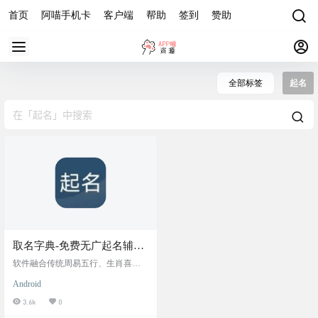
首页
阿喵手机卡
客户端
帮助
签到
赞助
全部标签
起名
取名字典-免费无广起名辅助
工具，覆盖新生儿取名、成
软件融合传统周易五行、生肖喜忌
人改名、企业命名、网名昵
与现代审美，内置百万级多语言名
Android
字库，含诗词典籍优质用字。支持
称创作等多元场景
按性别、字数、五行、寓意等智能
3.6k
0
筛选，提供名字音形义解析、五格