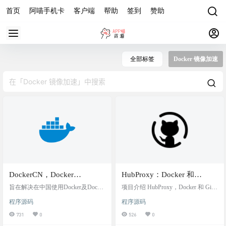
首页
阿喵手机卡
客户端
帮助
签到
赞助
全部标签
Docker 镜像加速
DockerCN，Docker
HubProxy：Docker 和
Optimizer for China：优化中
GitHub 加速代理服务器
旨在解决在中国使用Docker及Docker
项目介绍 HubProxy，Docker 和 GitH
国网络环境下的Docker使
镜像时的网络问题！加速镜像构建
ub 加速代理服务器。一个轻量级、
程序源码
程序源码
和依赖下载，节省使用Docker的时
高性能的多功能代理服务，提供 Doc
用，解决pull push login的网
间，让Docker更丝滑！ 由于官方 Do
ker 镜像加速、GitHub 文件加速、下
731
0
526
0
络问题，优化镜像内apt pip
ckerHub 被墙，导致 pullpushlogin 无
载离线镜像、在线搜索 Docker 镜像