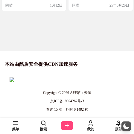
等工具为国内源！支持多平
法使用 解决 pull 问题：配置Docker
等功能。 项目截图 特性 🐳 Docker
阿喵
1月12日
阿喵
25年6月26日
镜像源 解决 docker 所有命令的网络
镜像加速 - 单域名实现 Docker Hu
台架构镜像构建！
问题：配置Docker代理 优化Docker
b、GHCR、Quay 等多个镜像仓库加
镜像，解决镜像内 包管理器(apt、ap
速，流式传输优化拉取速度。 🐳 离
k)Python …
线镜像包 - 支持下载离线镜像…
本站由酷盾安全提供CDN加速服务
Copyright © 2026
APP喵：资源
京ICP备19024262号-3
查询 15 次，耗时 0.1492 秒
菜单
搜索
我的
顶部