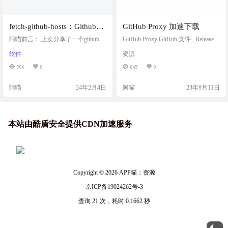
fetch-github-hosts：Github
GitHub Proxy 加速下载
Hosts 同步工具，解决访问
阿喵前言： 上次分享了一个github h
GitHub Proxy GitHub 文件 , Releases ,
Github 过慢或其他问题
ost的项目，然后看到评论区网友分
archive , gist , raw.githubusercontent.co
软件
资源
享了一个项目，阿喵我测试了下，
m 文件代理加速下载服务. 网站截图
也很好用，分享出来 软件介绍 fetch-
网站链接 https://ghproxy.com/
904
0
845
0
github-hosts 是主要为解决研究及学
习人员访问 Github 过慢或其他问题
阿喵
24年2月4日
阿喵
23年9月11日
而提供的 Github Hosts 同步工具 同
步github的hosts工具，支持多平台的
图形化和命令行，内置客户端和服
务端两种模式~ | Synchronize …
本站由酷盾安全提供CDN加速服务
Copyright © 2026
APP喵：资源
京ICP备19024262号-3
查询 21 次，耗时 0.1662 秒