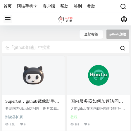
首页
阿喵手机卡
客户端
帮助
签到
赞助
全部标签
github加速
SuperGit，github镜像助手：
国内服务器如何加速访问
Github国内加速助手，专为
github项目，修改centos服务
专治国内Github访问慢、图片加载失
之前github在国内访问就时好时坏，
国内开发者打造的GitHub加
败、文件下载缓慢等问题！SuperGit
器的hosts文件
加之去年github被墙了之后，做站部
浏览器扩展
教程
能自动将您的所有GitHub及资源请
署一些项目用国内服务器真就困难
速解决方案，让代码无国
求重定向至高速镜像站，并在您右
重重了。 那有什么办法可以不去下
1.3k
0
881
0
界，开发更高效
击下载文件时提供多个高速镜像节
载项目文件本身，直接调用github项