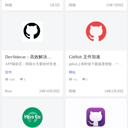
点一键加速。 SuperGit是一款专为国
目链接来部署呢？有的，兄弟有
阿喵
1月3日
阿喵
25年7月9日
内开发者设计的浏览器扩展，解决G
的。 找github的IP地址 通过以下网
ithub访问缓慢的问题，让您畅享高
址，获取github的真实IP。 https://ww
效的使用体验 支持主流浏览器，通
w.ipaddress.com/website/github.com 打
过加载已解压的扩展程序安装，简
开网站后下滑，找到 A RE…
单快捷 插件截图 功能特色 智能加
速：自动检测并重定向…
DevSidecar：高效解决
GitHub 文件加速
GitHub访问与下载问题，将
APP喵前言：阿喵今天要给经常使用
github上有时候下载速度很慢，一个
HTTPS请求代理到国内的加
GitHub的朋友们推荐一个超实用的
文件就100~200kb的下载速度，下载
软件
网站
工具——DevSidecar。这个工具专门
半天结果失败了。很是愁人。 得亏
速通道上，有效提升了
针对GitHub网站打不开或者下载速
有这些加速服务。昨天阿喵就去下
1000
0
914
0
GitHub的访问速度和稳定性
度慢的问题，提供了一个非常有效
载obsidian的app，开始咋都下载不
的解决方案。通过本地代理的方
动，用了这个GitHub 文件加速服
Root
24年10月29日
阿喵
24年2月20日
式，DevSidecar可以将HTTPS请求代
务，直接速度就变成了3M/S 网站截
理到国内的加速通道上，让你的Git
图 注意事项 GitHub文件链接带不带
Hub访问和下载体验变得流畅无比。
协议头都可以，支持release、archive
而且，这个工具使用起来非常简
以及文件，右键复制出来的链接都
单，只需要下载安装，然后按照提
是符合标准的。 注意，不支持…
示安装根证书就可以了。…