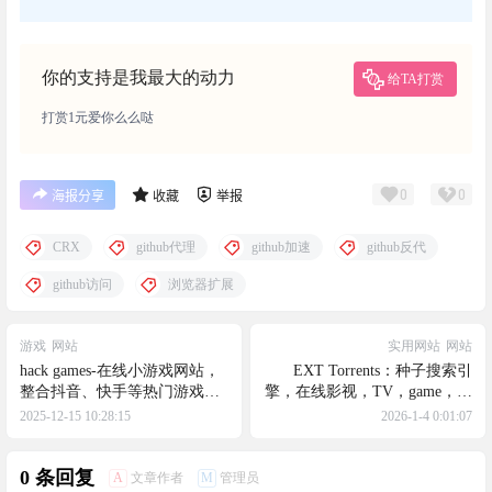
你的支持是我最大的动力
给TA打赏
打赏1元爱你么么哒
0
0
海报分享
收藏
举报
CRX
github代理
github加速
github反代
github访问
浏览器扩展
游戏
网站
实用网站
网站
hack games-在线小游戏网站，
EXT Torrents：种子搜索引
整合抖音、快手等热门游戏，
擎，在线影视，TV，game，软
支持手机/PC在线游玩
件，电子书等种子获取网站，
2025-12-15 10:28:15
2026-1-4 0:01:07
资源很全
0 条回复
A
M
文章作者
管理员