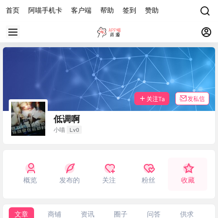
首页
阿喵手机卡
客户端
帮助
签到
赞助
关注Ta
发私信
低调啊
Lv0
小喵
概览
发布的
关注
粉丝
收藏
文章
商铺
资讯
圈子
问答
供求