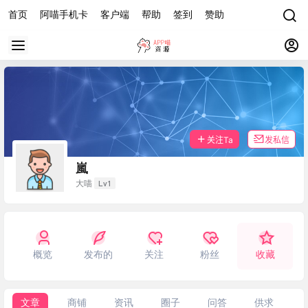
首页
阿喵手机卡
客户端
帮助
签到
赞助
关注Ta
发私信
嵐
Lv1
大喵
概览
发布的
关注
粉丝
收藏
文章
商铺
资讯
圈子
问答
供求