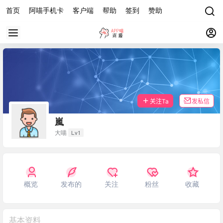
首页
阿喵手机卡
客户端
帮助
签到
赞助
关注Ta
发私信
嵐
Lv1
大喵
概览
发布的
关注
粉丝
收藏
基本资料