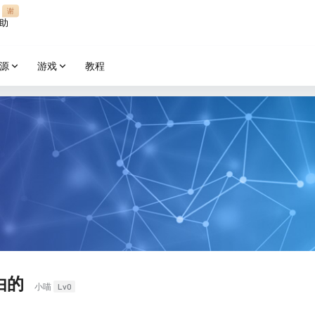
谢
助
源
游戏
教程
由的
Lv0
小喵