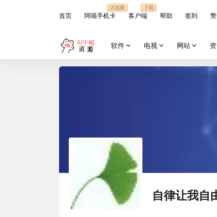
大流量
下载
首页
阿喵手机卡
客户端
帮助
签到
赞
软件
电视
网站
资
自律让我自